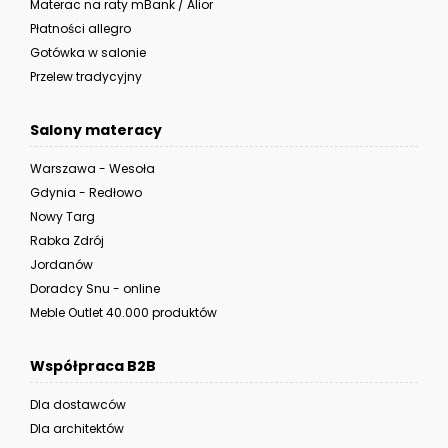
Materac na raty mBank / Alior
Płatności allegro
Gotówka w salonie
Przelew tradycyjny
Salony materacy
Warszawa - Wesoła
Gdynia - Redłowo
Nowy Targ
Rabka Zdrój
Jordanów
Doradcy Snu - online
Meble Outlet 40.000 produktów
Współpraca B2B
Dla dostawców
Dla architektów