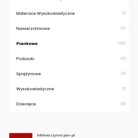
Materace Wysokoelastyczne
(1)
Nawierzchniowe
(3)
Piankowe
(20)
Poduszki
(2)
Sprężynowe
(4)
Wysokoelastyczne
(1)
Dziecięce
(9)
Infolinia czynna pon-pt