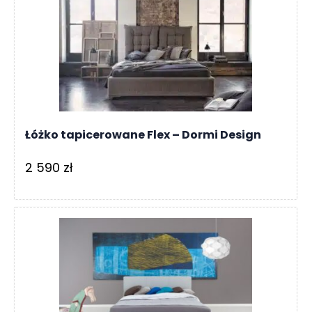
O
N
T
A
K
T
B
L
Łóżko tapicerowane Flex – Dormi Design
O
G
2 590
zł
W
Y
P
R
Z
E
D
A
Ż