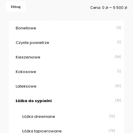
Filtruj
Ce
Ce
Cena:
0 zł
—
5 500 zł
mi
ma
Bonellowe
(4)
Czyste powietrze
(1)
Kieszeniowe
(34)
Kokosowe
(1)
Lateksowe
(10)
Łóżka do sypialni
(91)
Łóżka drewniane
(12)
Łóżka tapicerowane
(79)