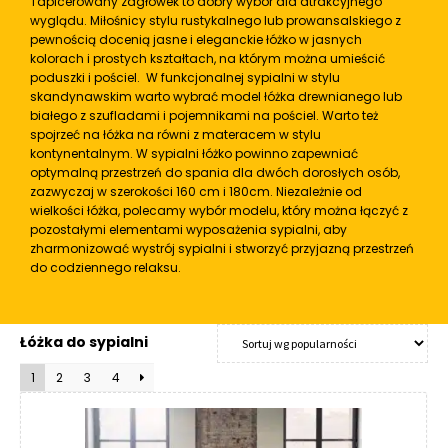
Tapicerowany zagłówek to dobry wybór dla atrakcyjnego
R
wyglądu. Miłośnicy stylu rustykalnego lub prowansalskiego z
A
pewnością docenią jasne i eleganckie łóżko w jasnych
C
kolorach i prostych kształtach, na którym można umieścić
E
poduszki i pościel. W funkcjonalnej sypialni w stylu
skandynawskim warto wybrać model łóżka drewnianego lub
białego z szufladami i pojemnikami na pościel. Warto też
Ł
spojrzeć na łóżka na równi z materacem w stylu
Ó
kontynentalnym. W sypialni łóżko powinno zapewniać
Ż
optymalną przestrzeń do spania dla dwóch dorosłych osób,
K
zazwyczaj w szerokości 160 cm i 180cm. Niezależnie od
A
wielkości łóżka, polecamy wybór modelu, który można łączyć z
pozostałymi elementami wyposażenia sypialni, aby
M
zharmonizować wystrój sypialni i stworzyć przyjazną przestrzeń
A
do codziennego relaksu.
T
E
R
Łóżka do sypialni
A
C
1
2
3
4
A
K