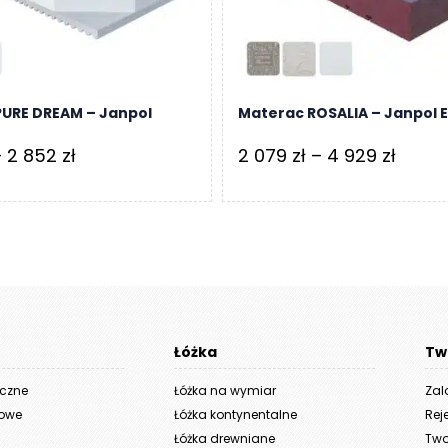
843 zł
PURE DREAM – Janpol
Materac ROSALIA – Janpol 
Zakres
Zakre
–
2 852
zł
2 079
zł
–
4 929
zł
cen:
cen:
od
od
1
2
239 zł
079 zł
do
do
2
4
Łóżka
Tw
852 zł
929 zł
yczne
Łóżka na wymiar
Zal
iowe
Łóżka kontynentalne
Rej
Łóżka drewniane
Two