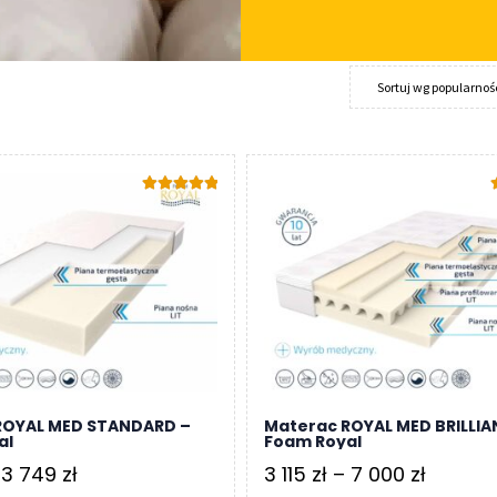
Oceniono
5.00
na 5
5
ROYAL MED STANDARD –
Materac ROYAL MED BRILLIA
al
Foam Royal
Zakres
Zakres
3 749
zł
3 115
zł
–
7 000
zł