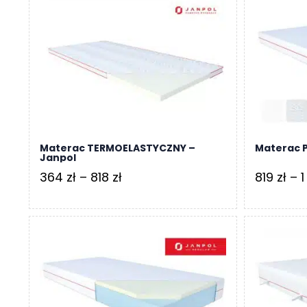
do
1
573 zł
Materac TERMOELASTYCZNY –
Materac P
Janpol
Zakres
364
zł
–
818
zł
819
zł
–
cen:
od
364 zł
do
818 zł