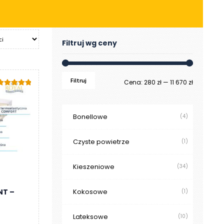
Filtruj wg ceny
Filtruj
Cena
Cena
Cena:
280 zł
—
11 670 zł
Oceniono
.00
na 5
min
max
Bonellowe
(4)
Czyste powietrze
(1)
Kieszeniowe
(34)
Kokosowe
NT –
(1)
Lateksowe
(10)