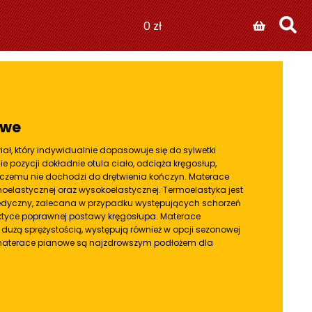
0
zł
owe
ał, który indywidualnie dopasowuje się do sylwetki
ie pozycji dokładnie otula ciało, odciąża kręgosłup,
ki czemu nie dochodzi do drętwienia kończyn. Materace
moelastycznej
oraz wysokoelastycznej. Termoelastyka jest
edyczny
, zalecana w przypadku występujących schorzeń
aktyce poprawnej postawy kręgosłupa. Materace
dużą sprężystością, występują również w opcji sezonowej
 materace pianowe są najzdrowszym podłożem dla