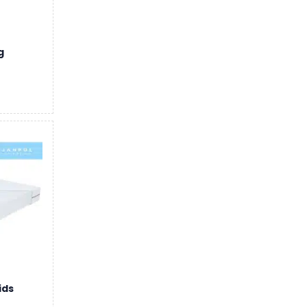
g
ids