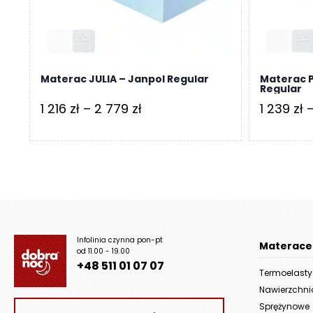
Materac JULIA – Janpol Regular
Materac 
Regular
Zakres
1 216
zł
–
2 779
zł
1 239
zł
cen:
od
1
216 zł
do
2
Infolinia czynna pon-pt
Materace
779 zł
od 11.00 - 19.00
+48 511 01 07 07
Termoelast
Nawierzchn
Sprężynowe