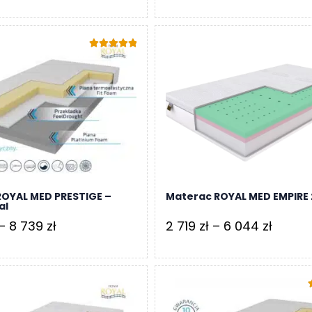
cen:
cen:
od
od
1
3
Oceniono
810 zł
115 zł
5.00
na 5
do
do
3
7
749 zł
000 zł
OYAL MED PRESTIGE –
Materac ROYAL MED EMPIRE 
al
Zakres
Zakre
–
8 739
zł
2 719
zł
–
6 044
zł
cen:
cen:
od
od
3
2
360 zł
719 zł
5