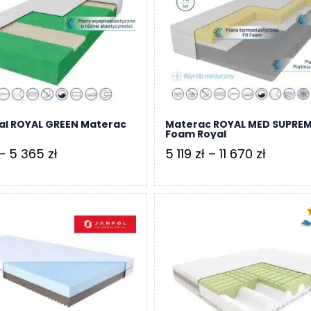
do
do
8
6
739 zł
044 zł
al ROYAL GREEN Materac
Materac ROYAL MED SUPREM
Foam Royal
Zakres
Zakres
–
5 365
zł
5 119
zł
–
11 670
zł
cen:
cen:
od
od
2
5
360 zł
119 zł
5
do
do
5
11
365 zł
670 zł