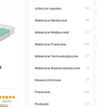
Łóżka do sypialni
(91)
Materace Medyczne
(12)
Materace Multipocket
(2)
Materace Piankowe
(35)
Materace Termoelastyczne
(17)
2
Materace Wysokoelastyczne
(1)
s
Nawierzchniowe
(3)
Piankowe
(20)
Oceniono
Poduszki
(2)
.00
na 5