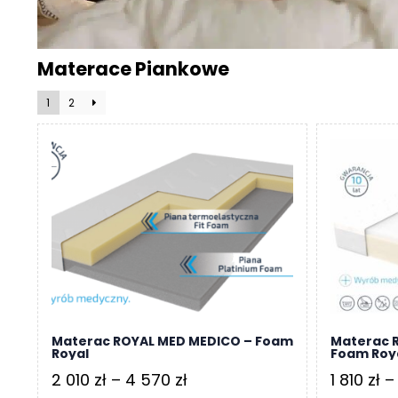
r
a
c
Materace Piankowe
e
1
2
Ł
ó
ż
k
a
M
a
t
e
r
a
c
Materac ROYAL MED MEDICO – Foam
Materac 
a
Royal
Foam Roy
Zakres
2 010
zł
–
4 570
zł
1 810
zł
–
K