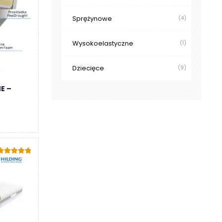
Sprężynowe
(4)
Wysokoelastyczne
(1)
Dziecięce
(9)
E –
Oceniono
.00
na 5