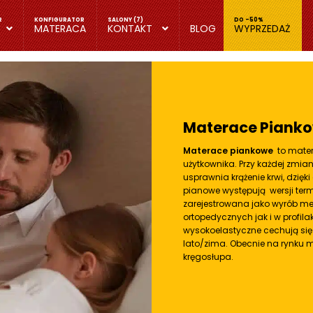
MATERACA
KONTAKT
BLOG
WYPRZEDAŻ
Materace Piank
Materace piankowe
to materi
użytkownika. Przy każdej zmian
usprawnia krążenie krwi, dzię
pianowe występują wersji
ter
zarejestrowana jako
wyrób m
ortopedycznych jak i w profil
wysokoelastyczne cechują się 
lato/zima. Obecnie na rynku
kręgosłupa.