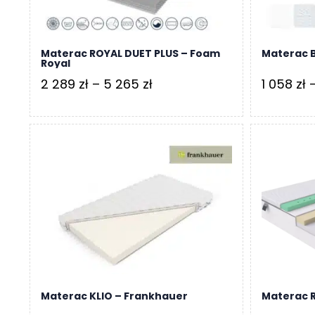
Materac ROYAL DUET PLUS – Foam
Materac B
Royal
Zakres
2 289
zł
–
5 265
zł
1 058
zł
cen:
od
2
289 zł
do
5
265 zł
Materac KLIO – Frankhauer
Materac 