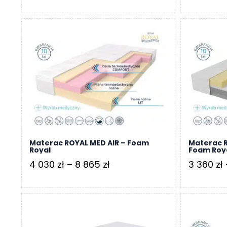
cen:
o
n
od
t
2
a
010 zł
k
do
t
4
B
570 zł
l
o
g
W
Materac ROYAL MED AIR – Foam
Materac R
Y
Royal
Foam Roy
P
Zakres
4 030
zł
–
8 865
zł
3 360
zł
R
cen:
Z
E
od
D
4
A
030 zł
Ż