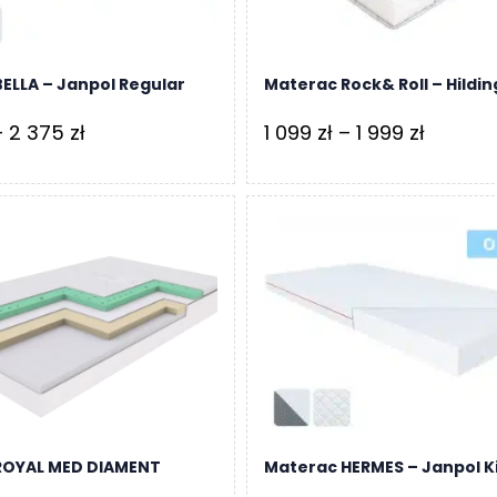
ELLA – Janpol Regular
Materac Rock& Roll – Hildin
Zakres
Zakres
–
2 375
zł
1 099
zł
–
1 999
zł
cen:
cen:
od
od
1
1
058 zł
099 zł
do
do
2
1
375 zł
999 zł
ROYAL MED DIAMENT
Materac HERMES – Janpol K