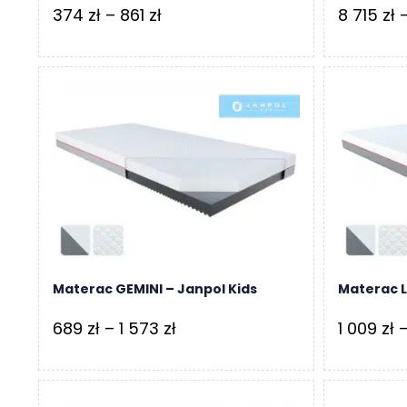
Zakres
374
zł
–
861
zł
8 715
zł
cen:
od
374 zł
do
861 zł
Materac GEMINI – Janpol Kids
Materac L
Zakres
689
zł
–
1 573
zł
1 009
zł
cen:
od
689 zł