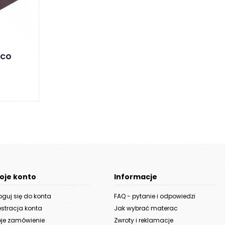
ECO
s
oje konto
Informacje
oguj się do konta
FAQ - pytanie i odpowiedzi
estracja konta
Jak wybrać materac
je zamówienie
Zwroty i reklamacje