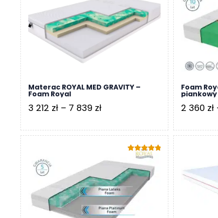
do
8
865 zł
Materac ROYAL MED GRAVITY –
Foam Roy
Foam Royal
piankowy
Zakres
3 212
zł
–
7 839
zł
2 360
zł
cen:
od
3
Oceniono
212 zł
5.00
na 5
do
7
839 zł