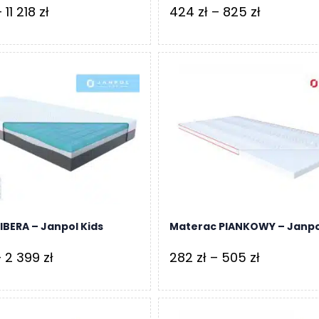
Zakres
Zakres
–
11 218
zł
424
zł
–
825
zł
cen:
cen:
od
od
8
424 zł
715 zł
do
do
825 zł
11
218 zł
IBERA – Janpol Kids
Materac PIANKOWY – Janpo
Zakres
Zakres
–
2 399
zł
282
zł
–
505
zł
cen:
cen:
od
od
1
282 zł