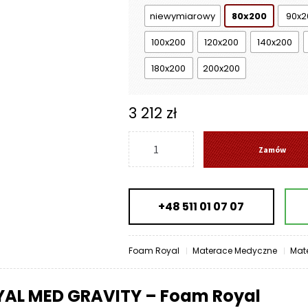
7
niewymiarowy
80x200
90x2
839 zł
100x200
120x200
140x200
180x200
200x200
3 212
zł
ilość
Zamów
Materac
ROYAL
MED
+48 511 01 07 07
GRAVITY
-
Foam
Foam Royal
Materace Medyczne
Mat
Royal
YAL MED GRAVITY – Foam Royal