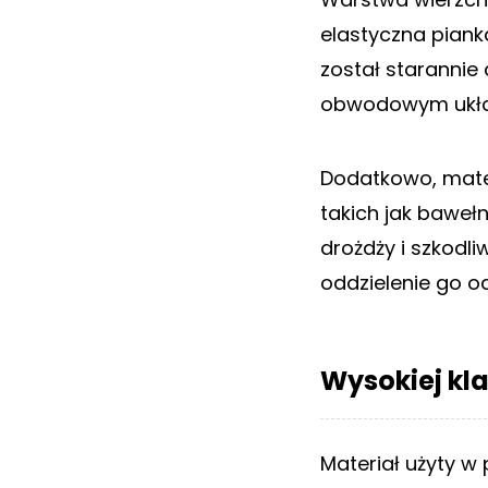
elastyczna piank
został starannie
obwodowym układz
Dodatkowo, mate
takich jak baweł
drożdży i szkodl
oddzielenie go o
Wysokiej kl
Materiał użyty w