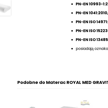
PN-EN 10993-1:2
PN-EN 1041:2010
PN-EN ISO 14971
PN-EN ISO 15223
PN-EN ISO 1348
posiadają ozna
Podobne do Materac ROYAL MED GRAVIT