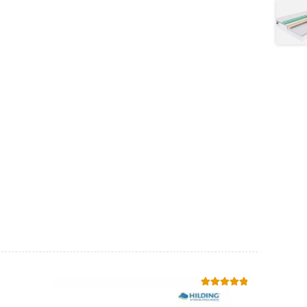
Oceniono
5.00
na 5