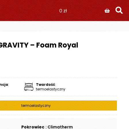
0
zł
GRAVITY – Foam Royal
ncja
:
Twardość
:
termoelastyczny
termoelastyczny
Pokrowiec
: Climatherm