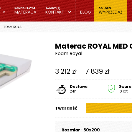
MATERACA
KONTAKT
BLOG
WYPRZEDAŻ
 – FOAM ROYAL
Materac ROYAL MED 
Foam Royal
Zakres
3 212
zł
–
7 839
zł
cen:
Dostawa
:
Gwara
od
24h
10 lat
3
Twardość
212 zł
do
Rozmiar
: 80x200