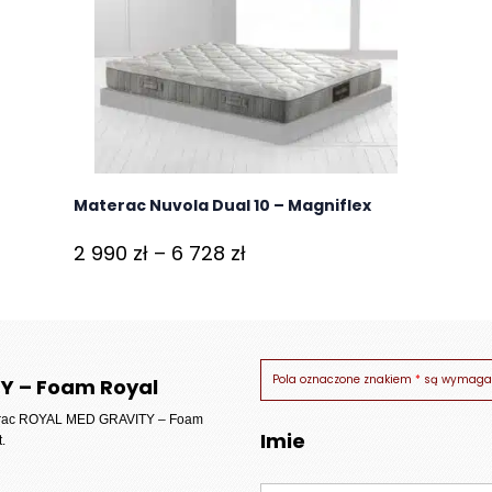
Materac Nuvola Dual 10 – Magniflex
Zakres
2 990
zł
–
6 728
zł
cen:
od
2
990 zł
Pola oznaczone znakiem
*
są wymaga
Y – Foam Royal
do
rac ROYAL MED GRAVITY – Foam
Imie
6
.
728 zł