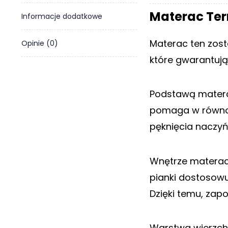
o
Materac Ter
Informacje dodatkowe
n
t
a
Materac ten zost
Opinie (0)
k
które gwarantują
t
B
l
Podstawą materac
o
pomaga w równom
g
pęknięcia naczy
W
Y
P
Wnętrze materaca
R
pianki dostosowu
Z
E
Dzięki temu, zap
D
A
Ż
Warstwa wierzchn