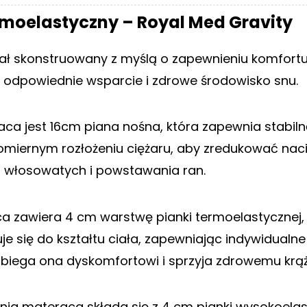
moelastyczny – Royal Med Gravity
ał skonstruowany z myślą o zapewnieniu komfortu i
 odpowiednie wsparcie i zdrowe środowisko snu.
a jest 16cm piana nośna, która zapewnia stabiln
iernym rozłożeniu ciężaru, aby zredukować naci
ń włosowatych i powstawania ran.
 zawiera 4 cm warstwę pianki termoelastycznej, 
je się do kształtu ciała, zapewniając indywidualne
obiega ona dyskomfortowi i sprzyja zdrowemu krąże
ia materaca składa się z 4 cm pianki wysokoelas