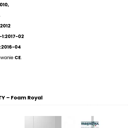
010,
,
:2012
-1:2017-02
5:2016-04
kowanie
CE
.
Y – Foam Royal