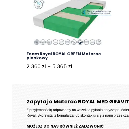
Foam Royal ROYAL GREEN Materac
piankowy
Zakres
2 360
zł
–
5 365
zł
cen:
od
2
360 zł
Zapytaj o Materac ROYAL MED GRAVIT
do
Z przyjemnością odpowiemy na wszelkie pytania dotyczące
Mate
5
Royal
. Skorzystaj z formularza lub skontaktuj się z nami przez czat
365 zł
MOŻESZ DO NAS RÓWNIEŻ ZADZWONIĆ