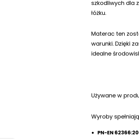
szkodliwych dla 
łóżku.
Materac ten zost
warunki. Dzięki 
idealne środowis
Używane w produk
Wyroby spełniaja
PN-EN 62366:20