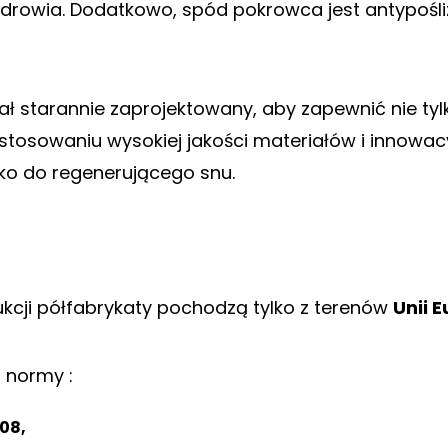
zdrowia. Dodatkowo, spód pokrowca jest antypośl
ał starannie zaprojektowany, aby zapewnić nie tyl
zastosowaniu wysokiej jakości materiałów i innowa
ko do regenerującego snu.
cji półfabrykaty pochodzą tylko z terenów
Unii E
̨ normy :
08,