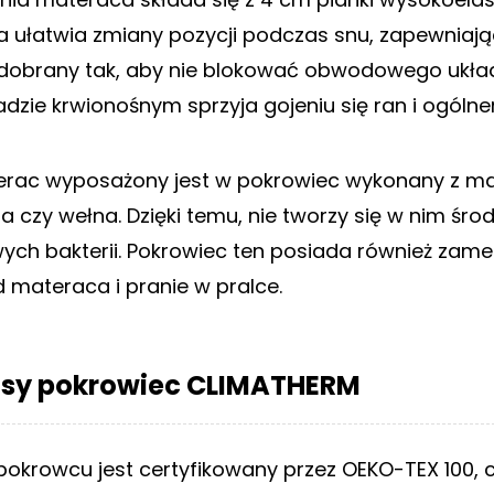
a ułatwia zmiany pozycji podczas snu, zapewniaj
 dobrany tak, aby nie blokować obwodowego ukła
ie krwionośnym sprzyja gojeniu się ran i ogólne
rac wyposażony jest w pokrowiec wykonany z mat
na czy wełna. Dzięki temu, nie tworzy się w nim śr
iwych bakterii. Pokrowiec ten posiada również zame
d materaca i pranie w pralce.
asy pokrowiec CLIMATHERM
 pokrowcu jest certyfikowany przez OEKO-TEX 100, c