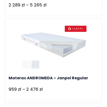
Zakres
2 289
zł
–
5 265
zł
cen:
od
2
289 zł
do
5
265 zł
Materac ANDROMEDA – Janpol Regular
Zakres
959
zł
–
2 476
zł
cen:
od