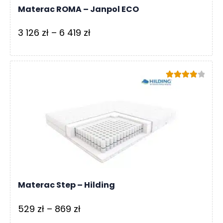
Materac ROMA – Janpol ECO
Zakres
3 126
zł
–
6 419
zł
cen:
od
3
Oceniono
126 zł
4.00
na 5
do
6
419 zł
Materac Step – Hilding
Zakres
529
zł
–
869
zł
cen: