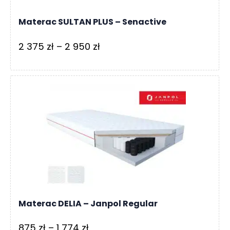
Materac SULTAN PLUS – Senactive
Zakres
2 375
zł
–
2 950
zł
cen:
od
2
375 zł
do
2
950 zł
Materac DELIA – Janpol Regular
Zakres
875
zł
–
1 774
zł