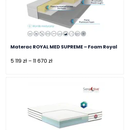
5
365 zł
Materac ROYAL MED SUPREME – Foam Royal
Zakres
5 119
zł
–
11 670
zł
cen:
od
5
119 zł
do
11
670 zł