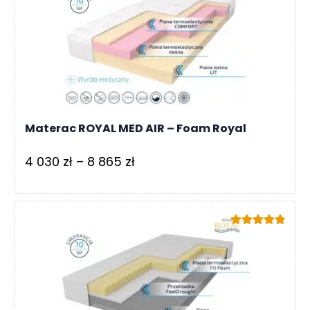
do
7
000 zł
Materac ROYAL MED AIR – Foam Royal
Zakres
4 030
zł
–
8 865
zł
cen:
od
4
Oceniono
030 zł
5.00
na 5
do
8
865 zł