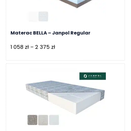
279 zł
Materac BELLA – Janpol Regular
Zakres
1 058
zł
–
2 375
zł
cen:
od
1
058 zł
do
2
375 zł