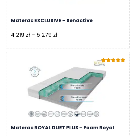
Materac EXCLUSIVE – Senactive
Zakres
4 219
zł
–
5 279
zł
cen:
od
4
Oceniono
219 zł
5.00
na 5
do
5
279 zł
Materac ROYAL DUET PLUS – Foam Royal