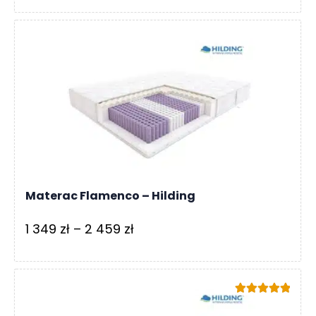
od
529 zł
do
869 zł
Materac Flamenco – Hilding
Zakres
1 349
zł
–
2 459
zł
cen:
od
1
Oceniono
349 zł