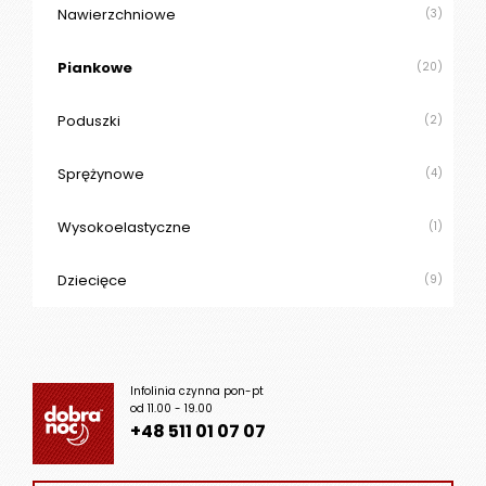
Nawierzchniowe
(3)
Piankowe
(20)
Poduszki
(2)
Sprężynowe
(4)
Wysokoelastyczne
(1)
Dziecięce
(9)
Infolinia czynna pon-pt
od 11.00 - 19.00
+48 511 01 07 07