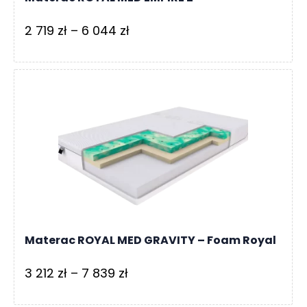
Zakres
2 719
zł
–
6 044
zł
cen:
od
2
719 zł
do
6
044 zł
Materac ROYAL MED GRAVITY – Foam Royal
Zakres
3 212
zł
–
7 839
zł
cen: