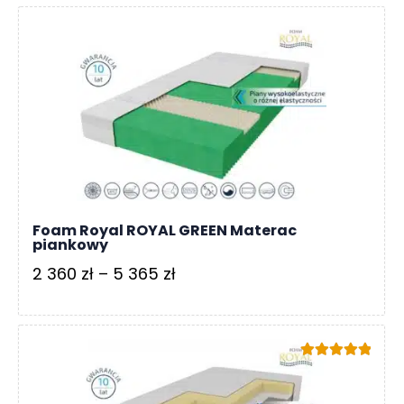
od
3
212 zł
do
7
839 zł
Foam Royal ROYAL GREEN Materac
piankowy
Zakres
2 360
zł
–
5 365
zł
cen:
od
2
Oceniono
360 zł
5.00
na 5
do