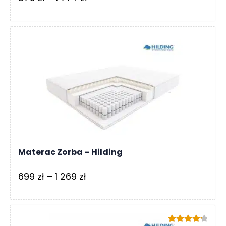
cen:
od
875 zł
do
1
774 zł
Materac Zorba – Hilding
Zakres
699
zł
–
1 269
zł
cen:
od
699 zł