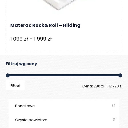
Materac Rock& Roll – Hilding
Zakres
1 099
zł
–
1 999
zł
cen:
od
1
Filtruj wg ceny
099 zł
do
Filtruj
Ce
Ce
Cena:
280 zł
—
12 720 zł
1
999 zł
mi
ma
Bonellowe
(4)
Czyste powietrze
(1)