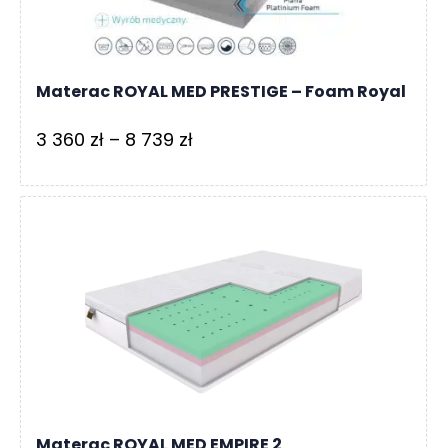
Materac ROYAL MED PRESTIGE – Foam Royal
Zakres
3 360
zł
–
8 739
zł
cen:
od
3
360 zł
do
8
739 zł
Materac ROYAL MED EMPIRE 2