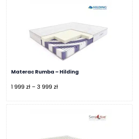
959 zł
do
2
476 zł
Materac Rumba – Hilding
Zakres
1 999
zł
–
3 999
zł
cen:
od
1
999 zł
do