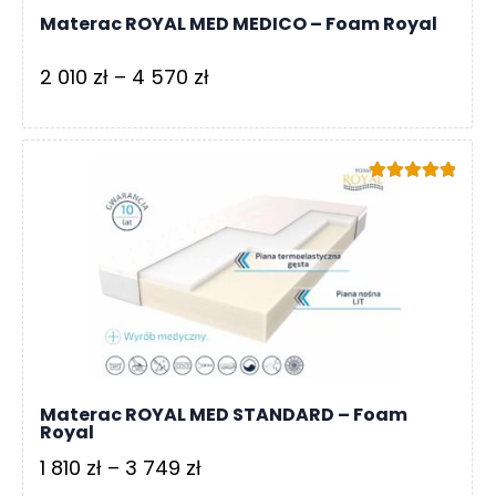
R
Materac ROYAL MED MEDICO – Foam Royal
A
C
Zakres
2 010
zł
–
4 570
zł
E
cen:
Ł
od
Ó
2
Ż
Oceniono
010 zł
K
5.00
na 5
A
do
4
M
A
570 zł
T
E
R
A
Materac ROYAL MED STANDARD – Foam
C
Royal
A
Zakres
1 810
zł
–
3 749
zł
K