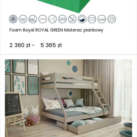
Foam Royal ROYAL GREEN Materac piankowy
Zakres
2 360
zł
5 365
zł
–
cen:
od
2
360 zł
do
5
365 zł