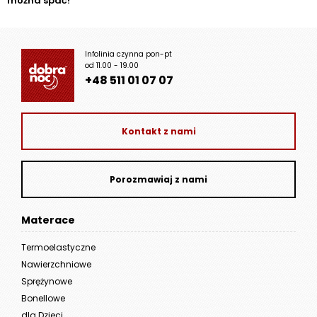
można spać!
Infolinia czynna pon-pt
od 11.00 - 19.00
+48 511 01 07 07
Kontakt z nami
Porozmawiaj z nami
Materace
Termoelastyczne
Nawierzchniowe
Sprężynowe
Bonellowe
dla Dzieci