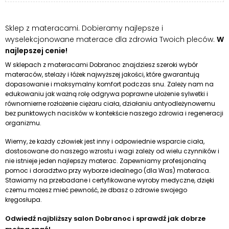
Sklep z materacami. Dobieramy najlepsze i
wyselekcjonowane materace dla zdrowia Twoich pleców.
W
najlepszej cenie!
W sklepach z materacami Dobranoc znajdziesz szeroki wybór
materaców, stelaży i łóżek najwyższej jakości, które gwarantują
dopasowanie i maksymalny komfort podczas snu. Zależy nam na
edukowaniu jak ważną rolę odgrywa poprawne ułożenie sylwetki i
równomierne rozłożenie ciężaru ciała, działaniu antyodleżynowemu
bez punktowych nacisków w kontekście naszego zdrowia i regeneracji
organizmu.
Wiemy, że każdy człowiek jest inny i odpowiednie wsparcie ciała,
dostosowane do naszego wzrostu i wagi zależy od wielu czynników i
nie istnieje jeden najlepszy materac. Zapewniamy profesjonalną
pomoc i doradztwo przy wyborze idealnego (dla Was) materaca.
Stawiamy na przebadane i certyfikowane wyroby medyczne, dzięki
czemu możesz mieć pewność, że dbasz o zdrowie swojego
kręgosłupa.
Odwiedź najbliższy salon Dobranoc i sprawdź jak dobrze