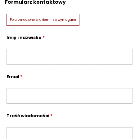
Formularz kontaktowy
O
N
T
Pola oznaczone znakiem
*
są wymagane
A
K
T
Imię i nazwisko
*
B
L
O
G
Email
*
W
Y
P
R
Z
Treść wiadomości
*
E
D
A
Ż