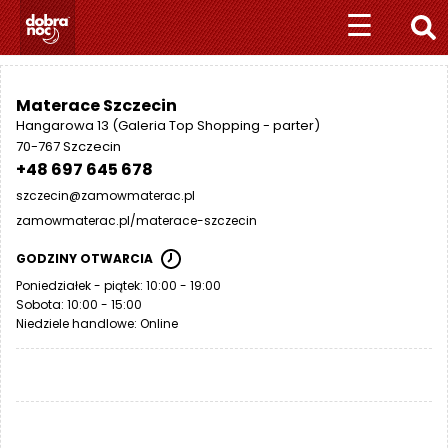
Przejdź
Przejdź
☰
☰
do
do
nawigacji
treści
+
Materace Szczecin
4
Hangarowa 13 (Galeria Top Shopping - parter)
8
70-767 Szczecin
5
+48 697 645 678
1
szczecin@zamowmaterac.pl
1
zamowmaterac.pl/materace-szczecin
0
1
GODZINY OTWARCIA
0
Poniedziałek - piątek: 10:00 - 19:00
7
Sobota: 10:00 - 15:00
0
Niedziele handlowe: Online
7
M
A
T
E