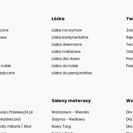
Łóżka
Tw
yczne
Łóżka na wymiar
Zal
iowe
Łóżka kontynentalne
Rej
Łóżka drewniane
Two
Łóżka metalowe
Odz
Łóżka dla dzieci
Pro
hoteli
Łóżka do hoteli
Pole
edyczne
Łóżka do pensjonatów
Salony materacy
Ws
ności Przelewy24.pl
Warszawa - Wesoła
Dla
 Mastercard
Gdynia - Redłowo
Dla
aty mBank / Alior
Nowy Targ
Dla 