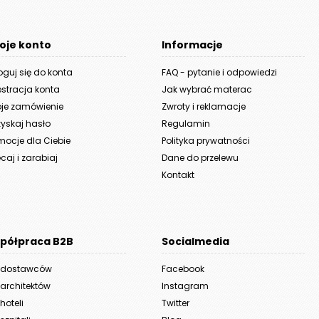
oje konto
Informacje
oguj się do konta
FAQ - pytanie i odpowiedzi
estracja konta
Jak wybrać materac
je zamówienie
Zwroty i reklamacje
yskaj hasło
Regulamin
mocje dla Ciebie
Polityka prywatności
caj i zarabiaj
Dane do przelewu
Kontakt
półpraca B2B
Socialmedia
 dostawców
Facebook
 architektów
Instagram
hoteli
Twitter