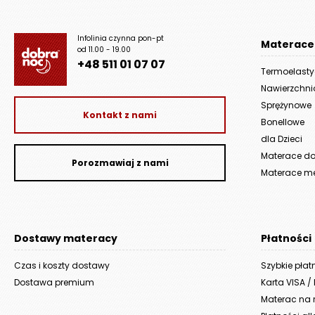
Infolinia czynna pon-pt
Materace
od 11.00 - 19.00
+48 511 01 07 07
Termoelast
Nawierzchn
Sprężynowe
Kontakt z nami
Bonellowe
dla Dzieci
Materace do 
Porozmawiaj z nami
Materace m
Dostawy materacy
Płatności
Czas i koszty dostawy
Szybkie płat
Dostawa premium
Karta VISA /
Materac na r