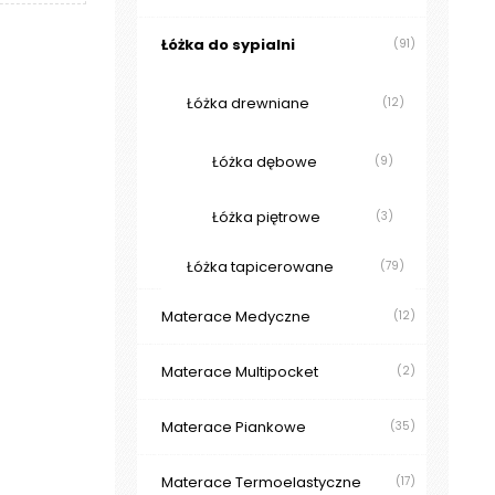
Łóżka do sypialni
(91)
Łóżka drewniane
(12)
Łóżka dębowe
(9)
Łóżka piętrowe
(3)
Łóżka tapicerowane
(79)
Materace Medyczne
(12)
Materace Multipocket
(2)
Materace Piankowe
(35)
Materace Termoelastyczne
(17)