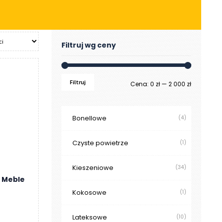
Filtruj wg ceny
Filtruj
Cena
Cena
Cena:
0 zł
—
2 000 zł
min
max
Bonellowe
(4)
Czyste powietrze
(1)
Kieszeniowe
(34)
k Meble
Kokosowe
(1)
Lateksowe
(10)