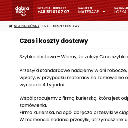
Przejdź
Przejdź
do
do
+48 511 01 07 07
MATERACE
ŁÓŻKA
nawigacji
treści
+
STRONA GŁÓWNA
CZAS I KOSZTY DOSTAWY
4
8
Czas i koszty dostawy
5
1
Szybka dostawa – Wiemy, że zależy Ci na szybki
1
0
Przesyłki standardowe nadajemy w dni robocze,
1
0
wpłaty, w przypadku materacy na zamówienie o
7
wynosi do 4 tygodni.
0
7
Współpracujemy z firmą kurierską, która jest o
zamówienia.
M
Firma kurierska, na ogół doręcza przesyłki w ciąg
a
t
W momencie nadania przesyłki, otrzymasz link um
e