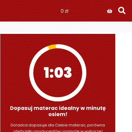
0
zł
1:01
Dopasuj materac idealny w minutę
osiem!
Doradca dopasuje dla Ciebie materac, porówna
oferty kilku producentów i pomoże w wyborze!