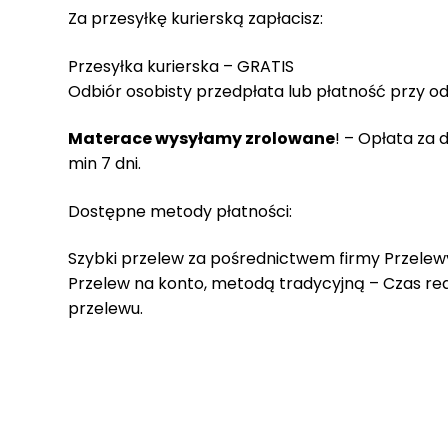
r
Za przesyłkę kurierską zapłacisz:
a
c
Przesyłka kurierska – GRATIS
e
Odbiór osobisty przedpłata lub płatność przy o
Ł
Materace wysyłamy zrolowane
! – Opłata za
ó
ż
min 7 dni.
k
a
Dostępne metody płatności:
M
Szybki przelew za pośrednictwem firmy Przele
a
Przelew na konto, metodą tradycyjną – Czas reali
t
przelewu.
e
r
a
c
a
K