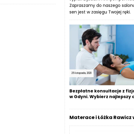
Zapraszamy do naszego salonu
sen jest w zasięgu Twojej ręki.
25 listopada, 2020
Bezpłatne konsultacje z fiz
w Gdyni. Wybierz najlepszy d
materac medyczny
Materace i Łóżka Rawicz