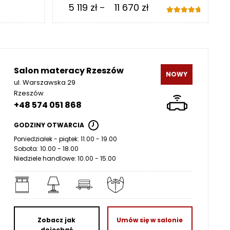
Zakres
5 119
zł
11 670
zł
–
cen:
Oceniono
 zł
5.00
na 5
od
5
119 zł
0 zł
do
Salon materacy Rzeszów
NOWY
11
ul. Warszawska 29
Rzeszów
670 zł
+48 574 051 868
GODZINY OTWARCIA
Poniedziałek - piątek: 11.00 - 19.00
Sobota: 10.00 - 18.00
Niedziele handlowe: 10.00 - 15.00
Zobacz jak
Umów się w salonie
dojechać