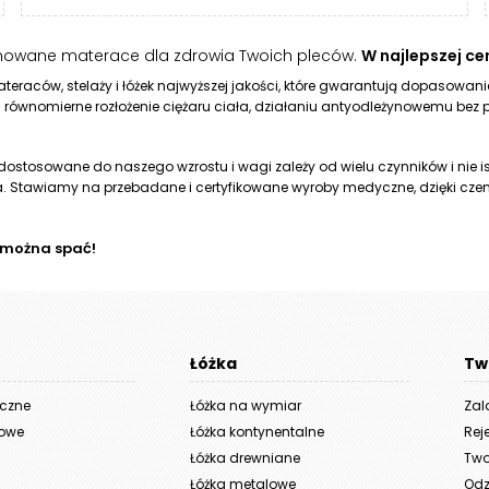
onowane materace dla zdrowia Twoich pleców.
W najlepszej cen
eraców, stelaży i łóżek najwyższej jakości, które gwarantują dopasowa
i równomierne rozłożenie ciężaru ciała, działaniu antyodleżynowemu bez
, dostosowane do naszego wzrostu i wagi zależy od wielu czynników i nie
. Stawiamy na przebadane i certyfikowane wyroby medyczne, dzięki cze
 można spać!
Łóżka
Tw
yczne
Łóżka na wymiar
Zal
iowe
Łóżka kontynentalne
Rej
Łóżka drewniane
Two
Łóżka metalowe
Odz