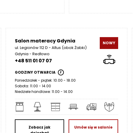
od
2
010
do
4
57
Salon materacy Gdynia
NOWY
ul. Legionów 112 D - Altus (obok Żabki)
Gdynia - Redłowo
+48 511 01 07 07
GODZINY OTWARCIA
Poniedziałek - piątek: 10.00 - 18.00
Sobota: 11.00 - 14.00
Niedziele handlowe: 11.00 - 14.00
Zobacz jak
Umów się w salonie
dojechać