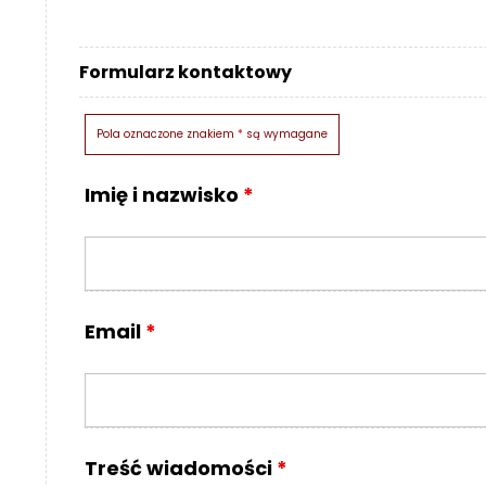
o
n
t
Formularz kontaktowy
a
k
t
Pola oznaczone znakiem
*
są wymagane
B
Imię i nazwisko
*
l
o
g
W
Y
Email
*
P
R
Z
E
D
A
Treść wiadomości
*
Ż