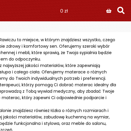
0
zł
awiczu to miejsce, w którym znajdziesz wszystko, czego
bie zdrowy i komfortowy sen. Oferujemy szeroki wybór
ennej i mebli, które sprawią, że Twoja sypialnia będzie
cem do odpoczynku.
najwyższej jakości materiałów, które zapewniają
słupa i całego ciała. Oferujemy materace o różnych
emy do Twoich indywidualnych potrzeb i preferencji.
oterapeuci, którzy pomogą Ci dobrać materac idealny dla
przeprowadzą z Tobą wywiad medyczny, aby zbadać Twoje
ć materac, który zapewni Ci odpowiednie podparcie i
onie znajdziesz również łóżka o różnych rozmiarach i
ej jakości materiałów, zabudowę kuchenną na wymiar,
 będzie funkcjonalna i stylowa, oraz meble do salonu,
szczeń.