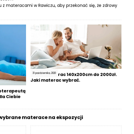
 z materacami w Rawiczu, aby przekonać się, że zdrowy
31 października, 2020
Dobry materac 140x200cm do 2000zł.
Jaki materac wybrać.
joterapeutą
la Ciebie
 wybrane materace na ekspozycji