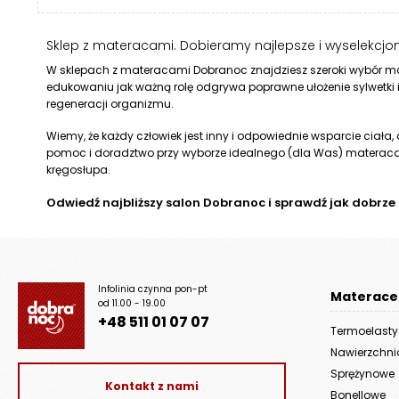
Sklep z materacami. Dobieramy najlepsze i wyselekcj
W sklepach z materacami Dobranoc znajdziesz szeroki wybór mat
edukowaniu jak ważną rolę odgrywa poprawne ułożenie sylwetki 
regeneracji organizmu.
Wiemy, że każdy człowiek jest inny i odpowiednie wsparcie ciała
pomoc i doradztwo przy wyborze idealnego (dla Was) materaca
kręgosłupa.
Odwiedź najbliższy salon Dobranoc i sprawdź jak dobrze
Infolinia czynna pon-pt
Materace
od 11.00 - 19.00
+48 511 01 07 07
Termoelast
Nawierzchn
Sprężynowe
Kontakt z nami
Bonellowe