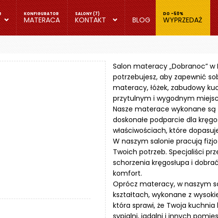
MATERACA
KONTAKT
BLOG
WYPRZEDAŻ
Salon materacy „Dobranoc” w R
potrzebujesz, aby zapewnić so
materacy, łóżek, zabudowy kuch
przytulnym i wygodnym miejs
Nasze materace wykonane są z 
doskonałe podparcie dla kręgo
właściwościach, które dopasuj
W naszym salonie pracują fizj
Twoich potrzeb. Specjaliści 
schorzenia kręgosłupa i dobra
komfort.
Oprócz materacy, w naszym sal
kształtach, wykonane z wysoki
która sprawi, że Twoja kuchnia
sypialni, jadalni i innych pomie