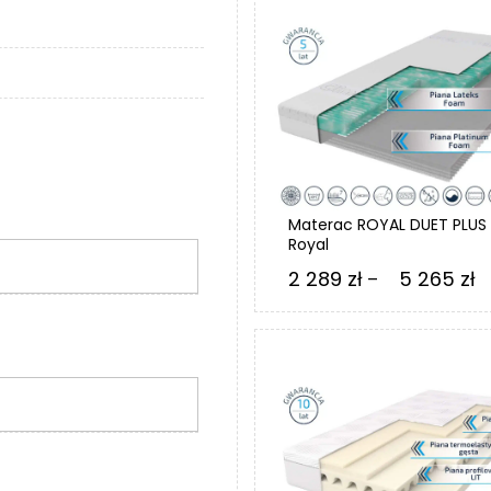
Materac ROYAL DUET PLUS
Royal
Z
2 289
zł
5 265
zł
–
c
o
2
28
d
5
26