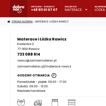
Przejdź
Przejdź
do
do
+48 511 01 07 07
MATERACE
ŁÓŻKA
nawigacji
treści
+
STRONA GŁÓWNA
MATERACE I ŁÓŻKA RAWICZ
4
8
5
Materace i Łóżka Rawicz
1
Kadecka 2
1
77-900 Rawicz
0
733 088 614
1
rawicz@zamowmaterac.pl
0
zamowmaterac.pl/materace-rawicz
7
0
GODZINY OTWARCIA
7
Poniedziałek - piątek: 09:00 - 17:00
Sobota: 09:00 - 13:00
M
Niedziele handlowe:
a
t
e