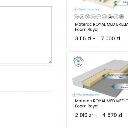
Materac ROYAL MED BRILLI
Foam Royal
Zak
3 115
zł
7 000
zł
–
cen
od
3
115 
do
7
000
Materac ROYAL MED MEDI
Foam Royal
Za
2 010
zł
4 570
zł
–
ce