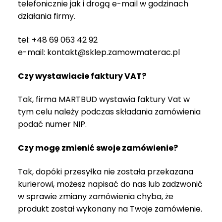
telefonicznie jak i drogą e-mail w godzinach
O
działania firmy.
N
T
A
tel: +48 69 063 42 92
K
e-mail: kontakt@sklep.zamowmaterac.pl
T
Czy wystawiacie faktury VAT?
B
L
Tak, firma MARTBUD wystawia faktury Vat w
O
tym celu należy podczas składania zamówienia
G
podać numer NIP.
W
Y
Czy mogę zmienić swoje zamówienie?
P
R
Tak, dopóki przesyłka nie została przekazana
Z
kurierowi, możesz napisać do nas lub zadzwonić
E
w sprawie zmiany zamówienia chyba, że
D
A
produkt został wykonany na Twoje zamówienie.
Ż