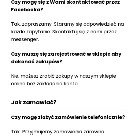
Czy mogę się z Wami skontaktować przez
R
Facebooka?
A
C
Tak, zapraszamy. Staramy się odpowiedzieć na
E
każde zapytanie. Skontaktuj się z nami przez
Ł
messenger.
Ó
Ż
Czy muszę się zarejestrować w sklepie aby
K
dokonać zakupów?
A
M
Nie, możesz zrobić zakupy w naszym sklepie
A
online bez zakładania konta.
T
E
R
Jak zamawiać?
A
C
Czy mogę złożyć zamówienie telefonicznie?
A
Tak. Przyjmujemy zamówienia zarówno
K