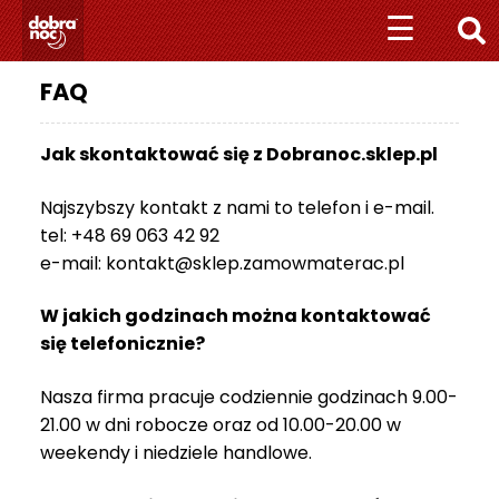
Przejdź
Przejdź
☰
☰
do
do
nawigacji
treści
FAQ
+
4
8
Jak skontaktować się z Dobranoc.sklep.pl
5
1
Najszybszy kontakt z nami to telefon i e-mail.
1
tel: +48 69 063 42 92
0
e-mail: kontakt@sklep.zamowmaterac.pl
1
0
W jakich godzinach można kontaktować
7
się telefonicznie?
0
7
Nasza firma pracuje codziennie godzinach 9.00-
M
21.00 w dni robocze oraz od 10.00-20.00 w
A
weekendy i niedziele handlowe.
T
E