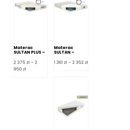
Materac
Materac
SULTAN PLUS –
SULTAN –
Senactive
Senactive
Zakres
2 375
zł
–
2
1 361
zł
–
2 352
zł
Zakres
cen:
950
zł
cen:
od
od
1
2
361 zł
375 zł
do
do
2
2
352 zł
950 zł