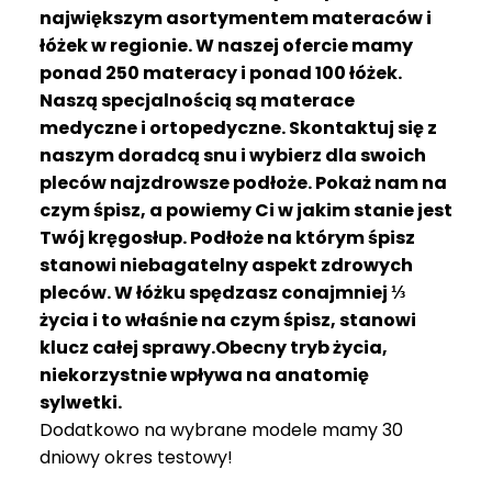
R
największym asortymentem materaców i
A
łóżek w regionie. W naszej ofercie mamy
C
ponad 250 materacy i ponad 100 łóżek.
E
Naszą specjalnością są materace
medyczne i ortopedyczne. Skontaktuj się z
Ł
Ó
naszym doradcą snu i wybierz dla swoich
Ż
pleców najzdrowsze podłoże. Pokaż nam na
K
czym śpisz, a powiemy Ci w jakim stanie jest
A
Twój kręgosłup. Podłoże na którym śpisz
stanowi niebagatelny aspekt zdrowych
M
pleców. W łóżku spędzasz conajmniej ⅓
A
T
życia i to właśnie na czym śpisz, stanowi
E
klucz całej sprawy.Obecny tryb życia,
R
niekorzystnie wpływa na anatomię
A
sylwetki.
C
Dodatkowo na wybrane modele mamy 30
A
dniowy okres testowy!
K