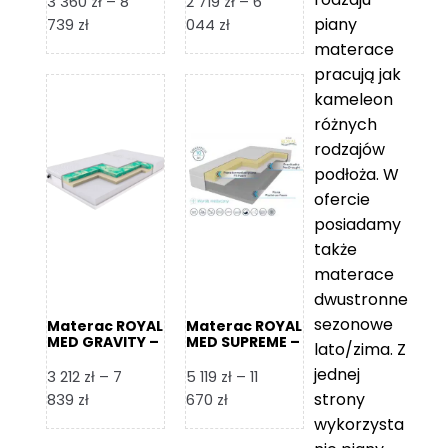
3 360
zł
–
8
2 719
zł
–
6
piany
Zakres
Zakres
739
zł
044
zł
cen:
cen:
materace
od
od
pracują jak
3
2
kameleon
360 zł
719 zł
różnych
do
do
rodzajów
8
6
podłoża. W
739 zł
044 zł
ofercie
posiadamy
także
materace
dwustronne
sezonowe
Materac ROYAL
Materac ROYAL
MED GRAVITY –
MED SUPREME –
lato/zima. Z
Foam Royal
Foam Royal
jednej
3 212
zł
–
7
5 119
zł
–
11
strony
Zakres
Zakres
839
zł
670
zł
cen:
cen:
wykorzysta
od
od