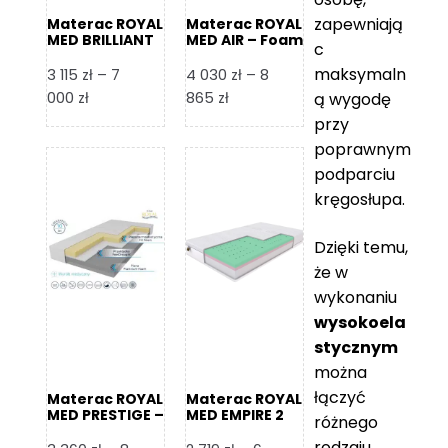
zapewniają
Materac ROYAL
Materac ROYAL
MED BRILLIANT
MED AIR – Foam
c
– Foam Royal
Royal
maksymaln
3 115
zł
–
7
4 030
zł
–
8
Zakres
Zakres
000
zł
865
zł
ą wygodę
cen:
cen:
przy
od
od
poprawnym
3
4
podparciu
115 zł
030 zł
kręgosłupa.
do
do
7
8
Dzięki temu,
000 zł
865 zł
że w
wykonaniu
wysokoela
stycznym
można
łączyć
Materac ROYAL
Materac ROYAL
MED PRESTIGE –
MED EMPIRE 2
różnego
Foam Royal
rodzaju