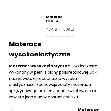
Materac
HESTIA –
Frankhauer
Zakres
474
zł
–
1 069
zł
cen:
od
Materace
474 zł
do
wysokoelastyczne
1
069 zł
Materace wysokoelastyczne
– wkład został
wykonany w pełni z piany poliuretanowej. Jak
nazwa wskazuje, cechuje je wysoka
elastyczność. Zachowuje zalety materaca
sprężynowego poprzez odbój zwrotny, ale nie
zawiera jego wad w postaci nacisku.
Materace