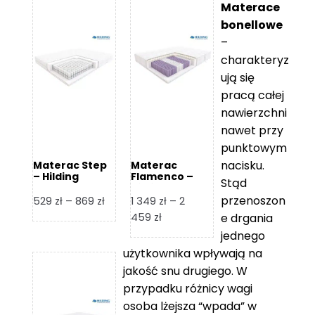
Materace
bonellowe
–
charakteryz
ują się
pracą całej
nawierzchni
nawet przy
punktowym
nacisku.
Materac Step
Materac
– Hilding
Flamenco –
Stąd
Hilding
przenoszon
Zakres
529
zł
–
869
zł
1 349
zł
–
2
cen:
Zakres
459
zł
e drgania
od
cen:
jednego
529 zł
od
użytkownika wpływają na
do
1
jakość snu drugiego. W
869 zł
349 zł
przypadku różnicy wagi
do
osoba lżejsza “wpada” w
2