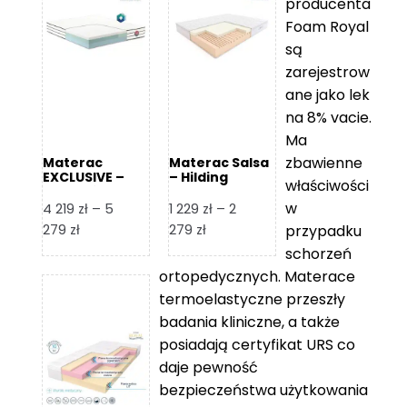
producenta
Foam Royal
są
zarejestrow
ane jako lek
na 8% vacie.
Ma
zbawienne
Materac
Materac Salsa
EXCLUSIVE –
– Hilding
właściwości
Senactive
w
4 219
zł
–
5
1 229
zł
–
2
Zakres
Zakres
279
zł
279
zł
przypadku
cen:
cen:
schorzeń
od
od
ortopedycznych. Materace
4
1
termoelastyczne przeszły
219 zł
229 zł
badania kliniczne, a także
do
do
posiadają certyfikat URS co
5
2
daje pewność
279 zł
279 zł
bezpieczeństwa użytkowania