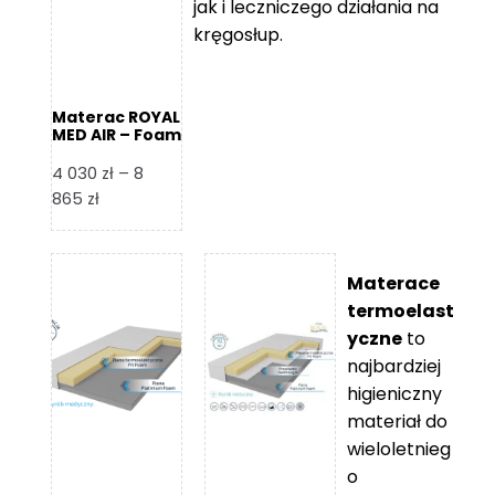
jak i leczniczego działania na
kręgosłup.
Materac ROYAL
MED AIR – Foam
Royal
4 030
zł
–
8
Zakres
865
zł
cen:
od
4
Materace
030 zł
termoelast
do
yczne
to
8
najbardziej
865 zł
higieniczny
materiał do
wieloletnieg
o