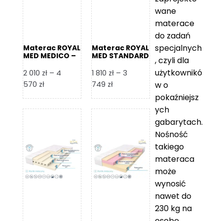
wane
materace
do zadań
specjalnych
Materac ROYAL
Materac ROYAL
MED MEDICO –
MED STANDARD
, czyli dla
Foam Royal
– Foam Royal
użytkownikó
2 010
zł
–
4
1 810
zł
–
3
Zakres
Zakres
570
zł
749
zł
w o
cen:
cen:
pokaźniejsz
od
od
ych
2
1
gabarytach.
010 zł
810 zł
Nośność
do
do
takiego
4
3
materaca
570 zł
749 zł
może
wynosić
nawet do
230 kg na
osobę,