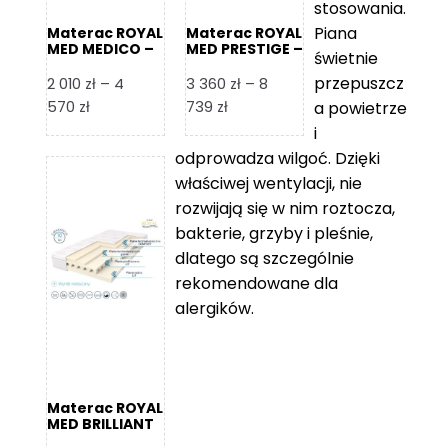
stosowania.
Piana
Materac ROYAL
Materac ROYAL
MED MEDICO –
MED PRESTIGE –
świetnie
Foam Royal
Foam Royal
przepuszcz
2 010
zł
–
4
3 360
zł
–
8
Zakres
Zakres
570
zł
739
zł
a powietrze
cen:
cen:
i
od
od
odprowadza wilgoć. Dzięki
2
3
właściwej wentylacji, nie
010 zł
360 zł
rozwijają się w nim roztocza,
do
do
bakterie, grzyby i pleśnie,
4
8
dlatego są szczególnie
570 zł
739 zł
rekomendowane dla
alergików.
Materac ROYAL
MED BRILLIANT
– Foam Royal