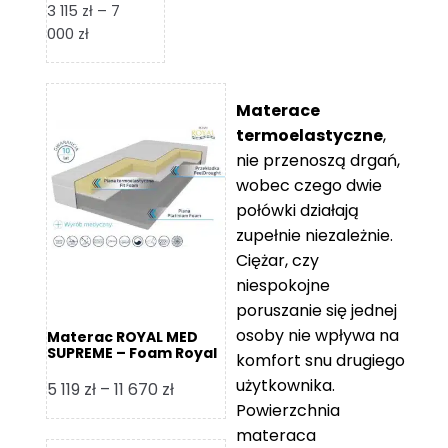
3 115
zł
–
7
Zakres
000
zł
cen:
od
3
Materace
115 zł
termoelastyczne
,
do
nie przenoszą drgań,
7
wobec czego dwie
000 zł
połówki działają
zupełnie niezależnie.
Ciężar, czy
niespokojne
poruszanie się jednej
osoby nie wpływa na
Materac ROYAL MED
SUPREME – Foam Royal
komfort snu drugiego
użytkownika.
Zakres
5 119
zł
–
11 670
zł
Powierzchnia
cen:
materaca
od