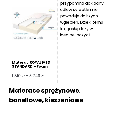
przypomina dokładny
5
odlew sylwetki i nie
119 zł
powoduje dalszych
do
wgłębień. Dzięki temu
11
kręgosłup leży w
670 zł
idealnej pozycji.
Materac ROYAL MED
STANDARD – Foam
Royal
Zakres
1 810
zł
–
3 749
zł
cen:
od
Materace sprężynowe,
1
bonellowe, kieszeniowe
810 zł
do
3