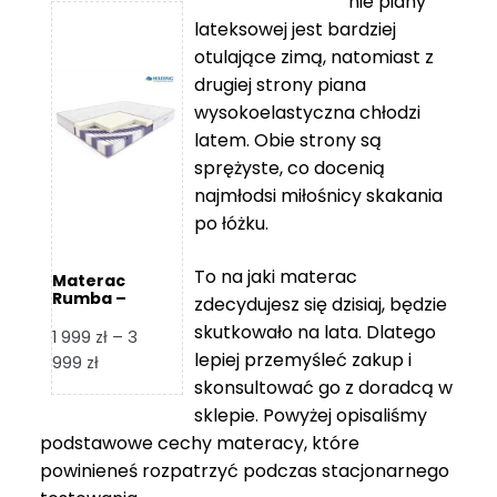
nie piany
3
5
lateksowej jest bardziej
212 zł
119 zł
otulające zimą, natomiast z
do
do
drugiej strony piana
7
11
wysokoelastyczna chłodzi
839 zł
670 zł
latem. Obie strony są
sprężyste, co docenią
najmłodsi miłośnicy skakania
po łóżku.
To na jaki materac
Materac
Rumba –
zdecydujesz się dzisiaj, będzie
Hilding
skutkowało na lata. Dlatego
1 999
zł
–
3
lepiej przemyśleć zakup i
Zakres
999
zł
skonsultować go z doradcą w
cen:
od
sklepie. Powyżej opisaliśmy
1
podstawowe cechy materacy, które
999 zł
powinieneś rozpatrzyć podczas stacjonarnego
do