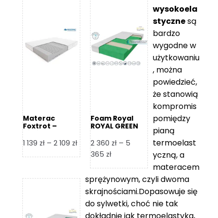
wysokoela
styczne
są
bardzo
wygodne w
użytkowaniu
, można
powiedzieć,
że stanowią
kompromis
pomiędzy
Materac
Foam Royal
Foxtrot –
ROYAL GREEN
pianą
Hilding
Materac
piankowy
termoelast
Zakres
1 139
zł
–
2 109
zł
2 360
zł
–
5
cen:
Zakres
365
zł
yczną, a
od
cen:
materacem
1
od
sprężynowym, czyli dwoma
139 zł
2
skrajnościami.Dopasowuje się
do
360 zł
do sylwetki, choć nie tak
2
do
dokładnie jak termoelastyka,