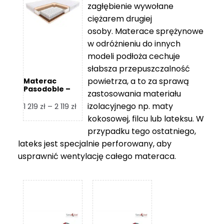
zagłębienie wywołane
459 zł
ciężarem drugiej
osoby. Materace sprężynowe
w odróżnieniu do innych
modeli podłoża cechuje
słabsza przepuszczalność
powietrza, a to za sprawą
Materac
Pasodoble –
zastosowania materiału
Hilding
izolacyjnego np. maty
Zakres
1 219
zł
–
2 119
zł
cen:
kokosowej, filcu lub lateksu. W
od
przypadku tego ostatniego,
1
lateks jest specjalnie perforowany, aby
219 zł
usprawnić wentylację całego materaca.
do
2
119 zł