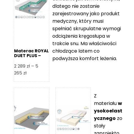
109 zł
5
dlatego nie zostanie
365 zł
zarejestrowany jako produkt
medyczny, który musi
spełniać skrupulatne wymogi
odciążenia kręgosłupa w
trakcie snu. Ma właściwości
chłodzące latem co
Materac ROYAL
DUET PLUS –
podwyższa komfort leżenia.
Foam Royal
2 289
zł
–
5
Zakres
265
zł
cen:
od
2
Z
289 zł
materiału
w
do
ysokoelast
5
ycznego
zo
265 zł
stały
zaprojekto