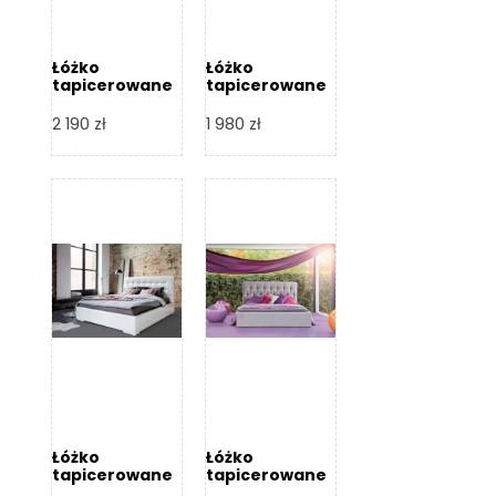
Łóżko
Łóżko
tapicerowane
tapicerowane
Arezzo – Dormi
Largo – Dormi
Design
Design
2 190
zł
1 980
zł
Łóżko
Łóżko
tapicerowane
tapicerowane
Livia – Dormi
Katia – Dormi