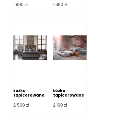
Design
Design
1 890
zł
1 690
zł
Łóżko
Łóżko
tapicerowane
tapicerowane
Flex – Dormi
Bari – Dormi
Design
Design
2 590
zł
2 190
zł