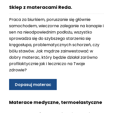
O
Sklep z materacami Reda.
N
T
Praca za biurkiem, poruszanie się głównie
A
K
samochodem, wieczorne zaleganie na kanapie i
T
sen na nieodpowiednim podłożu, wszystko
sprowadza się do szybszego starzenia się
B
kręgosłupa, problematycznych schorzeń, czy
L
bólu stawów. Jak mądrze zainwestować w
O
G
dobry materac, który będzie działał zarówno
profilaktycznie jak i leczniczo na Twoje
W
zdrowie?
Y
P
R
Dopasuj materac
Z
E
D
Materace medyczne, termoelastyczne
A
Ż