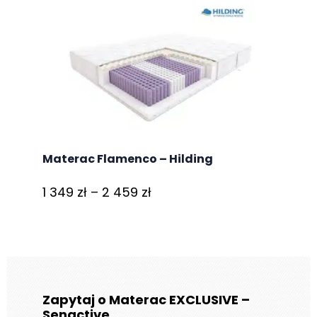
229 zł
do
2
279 zł
Materac Flamenco – Hilding
Zakres
1 349
zł
–
2 459
zł
cen:
od
1
349 zł
do
Zapytaj o Materac EXCLUSIVE –
Senactive
2