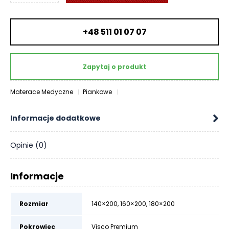
O
EXCLUSIVE
N
-
T
+48 511 01 07 07
Senactive
A
K
T
Zapytaj o produkt
B
Materace Medyczne
Piankowe
L
O
G
Informacje dodatkowe
W
Opinie (0)
Y
P
R
Informacje
Z
E
D
Rozmiar
140×200
,
160×200
,
180×200
A
Ż
Pokrowiec
Visco Premium