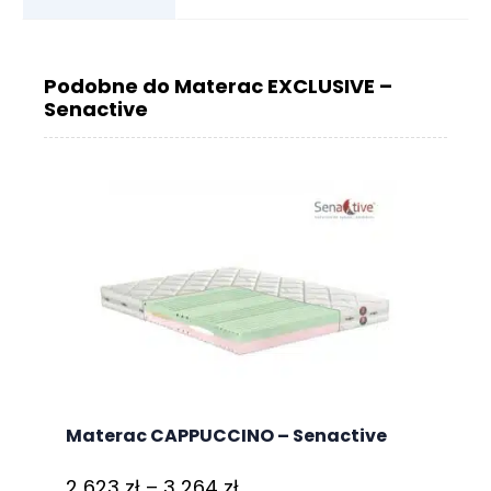
Podobne do Materac EXCLUSIVE –
Senactive
Materac CAPPUCCINO – Senactive
Zakres
2 623
zł
–
3 264
zł