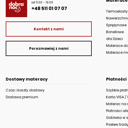
Materace
od 11.00 - 19.00
+48 511 01 07 07
Termoelast
Nawierzchn
Sprężynowe
Kontakt z nami
Bonellowe
dla Dzieci
Materace do 
Porozmawiaj z nami
Materace m
Dostawy materacy
Płatności
Czas i koszty dostawy
Szybkie płat
Dostawa premium
Karta VISA /
Materac na r
Płatności al
Gotówka w s
Przelew trad