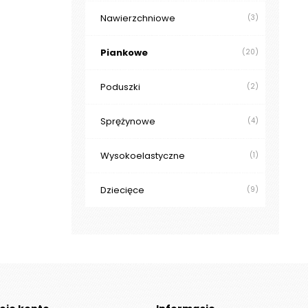
Nawierzchniowe
(3)
Piankowe
(20)
Poduszki
(2)
Sprężynowe
(4)
Wysokoelastyczne
(1)
Dziecięce
(9)