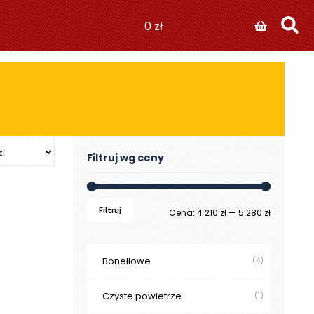
0
zł
Filtruj wg ceny
Filtruj
Cena
Cena
Cena:
4 210 zł
—
5 280 zł
min
max
Bonellowe
(4)
Czyste powietrze
(1)