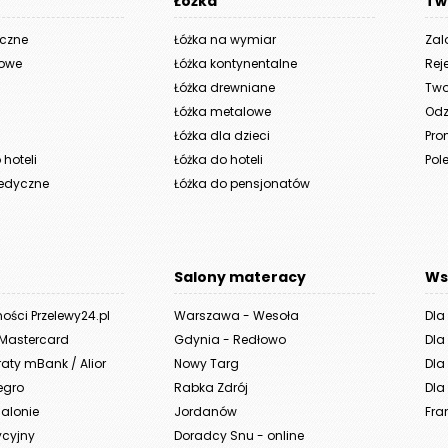
Łóżka
Tw
yczne
Łóżka na wymiar
Zal
iowe
Łóżka kontynentalne
Rej
Łóżka drewniane
Two
Łóżka metalowe
Odz
Łóżka dla dzieci
Pro
hoteli
Łóżka do hoteli
Pole
edyczne
Łóżka do pensjonatów
Salony materacy
Ws
ności Przelewy24.pl
Warszawa - Wesoła
Dla
 Mastercard
Gdynia - Redłowo
Dla
aty mBank / Alior
Nowy Targ
Dla 
legro
Rabka Zdrój
Dla 
alonie
Jordanów
Fra
ycyjny
Doradcy Snu - online