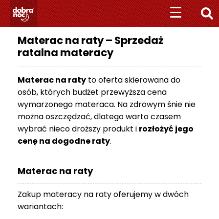
Przejdź
Przejdź
☰
☰
do
do
nawigacji
treści
Materac na raty – Sprzedaż
+
ratalna materacy
4
8
5
Materac na raty
to oferta skierowana do
1
osób, których budżet przewyższa cena
1
wymarzonego materaca. Na zdrowym śnie nie
0
można oszczędzać, dlatego warto czasem
1
wybrać nieco droższy produkt i
rozłożyć jego
0
cenę na dogodne raty
.
7
0
7
Materac na raty
M
A
Zakup materacy na raty oferujemy w dwóch
T
wariantach:
E