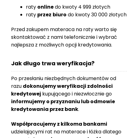
R
raty
online
do kwoty 4 999 złotych
A
raty
przez
biuro
do kwoty 30 000 złotych
C
E
Przed zakupem materaca na raty warto się
Ł
skontaktować z nami telefonicznie i wybrać
Ó
najlepsza z możliwych opcji kredytowania.
Ż
K
Jak długo trwa weryfikacja?
A
M
Po przesłaniu niezbędnych dokumentów od
A
razu
dokonujemy weryfikacji zdolności
T
kredytowej
kupującego i niezwłocznie go
E
informujemy o przyznaniu lub odmowie
R
kredytowania przez bank
.
A
C
A
Współpracujemy z kilkoma bankami
udzielającymi rat na materace i łóżka dlatego
K