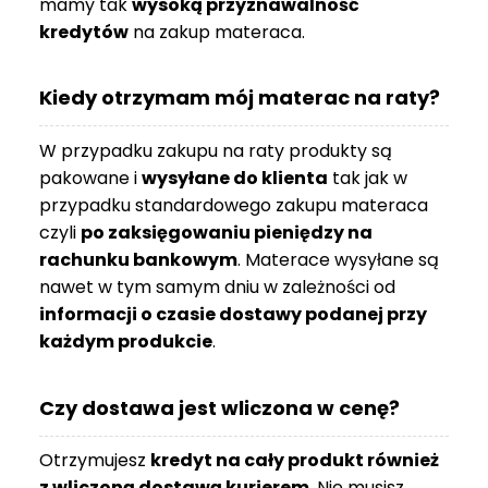
mamy tak
wysoką przyznawalność
O
kredytów
na zakup materaca.
N
T
A
Kiedy otrzymam mój materac na raty?
K
T
W przypadku zakupu na raty produkty są
B
pakowane i
wysyłane do klienta
tak jak w
L
przypadku standardowego zakupu materaca
O
czyli
po zaksięgowaniu pieniędzy na
G
rachunku bankowym
. Materace wysyłane są
nawet w tym samym dniu w zależności od
W
Y
informacji o czasie dostawy podanej przy
P
każdym produkcie
.
R
Z
Czy dostawa jest wliczona w cenę?
E
D
A
Otrzymujesz
kredyt na cały produkt również
Ż
z wliczoną dostawą kurierem
. Nie musisz