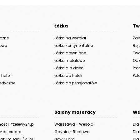
650 zł
do
12
Łóżka
Tw
713 zł
yczne
Łóżka na wymiar
Zal
iowe
Łóżka kontynentalne
Rej
Łóżka drewniane
Two
Łóżka metalowe
Odz
Łóżka dla dzieci
Pro
hoteli
Łóżka do hoteli
Pole
edyczne
Łóżka do pensjonatów
Salony materacy
Ws
ności Przelewy24.pl
Warszawa - Wesoła
Dla
 Mastercard
Gdynia - Redłowo
Dla
aty mBank / Alior
Nowy Targ
Dla 