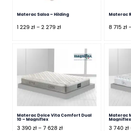
Materac Salsa – Hilding
Materac 
Zakres
1 229
zł
–
2 279
zł
8 715
zł
cen:
od
1
229 zł
do
2
279 zł
Materac Dolce Vita Comfort Dual
Materac M
10 – Magniflex
Magnifle
Zakres
3 390
zł
–
7 628
zł
3 740
zł