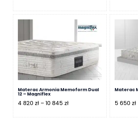
cen:
od
3
390 zł
do
7
628 zł
Materac Armonia Memoform Dual
Materac M
12 – Magniflex
Zakres
4 820
zł
–
10 845
zł
5 650
zł
cen:
od
4