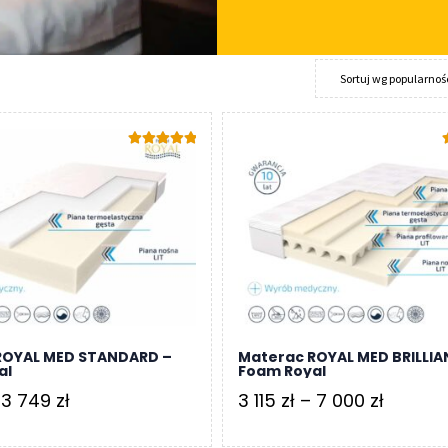
Oceniono
5.00
na 5
5
ROYAL MED STANDARD –
Materac ROYAL MED BRILLIA
al
Foam Royal
Zakres
Zakres
3 749
zł
3 115
zł
–
7 000
zł
cen:
cen: