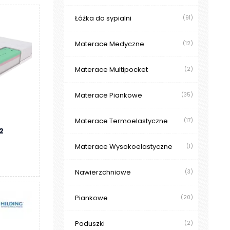
Łóżka do sypialni
(91)
Materace Medyczne
(12)
Materace Multipocket
(2)
Materace Piankowe
(35)
Materace Termoelastyczne
(17)
2
Materace Wysokoelastyczne
(1)
s
Nawierzchniowe
(3)
Piankowe
(20)
Poduszki
(2)