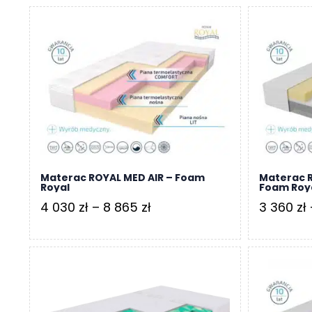
od
o
n
2
t
010 zł
a
do
k
t
4
570 zł
B
l
o
g
Materac ROYAL MED AIR – Foam
Materac R
W
Royal
Foam Roy
Y
Zakres
4 030
zł
–
8 865
zł
3 360
zł
P
cen:
R
od
Z
E
4
D
030 zł
A
do
Ż