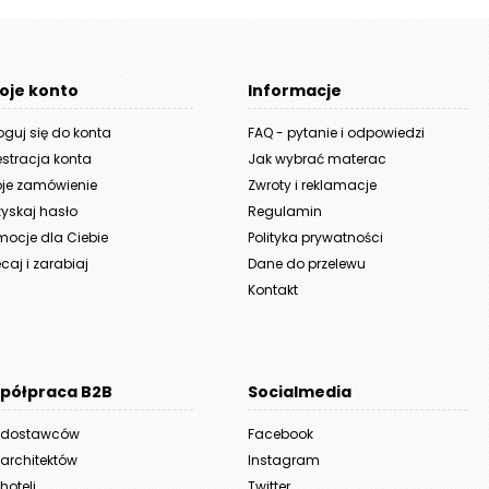
oje konto
Informacje
oguj się do konta
FAQ - pytanie i odpowiedzi
estracja konta
Jak wybrać materac
je zamówienie
Zwroty i reklamacje
yskaj hasło
Regulamin
mocje dla Ciebie
Polityka prywatności
caj i zarabiaj
Dane do przelewu
Kontakt
półpraca B2B
Socialmedia
 dostawców
Facebook
 architektów
Instagram
hoteli
Twitter