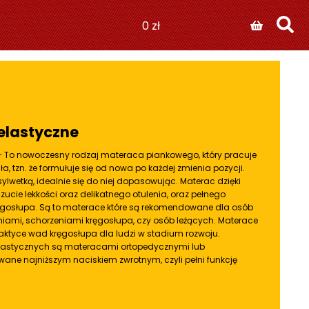
0
zł
elastyczne
– To nowoczesny rodzaj materaca piankowego, który pracuje
, tzn. że formułuje się od nowa po każdej zmienia pozycji.
ylwetką, idealnie się do niej dopasowując. Materac dzięki
cie lekkości oraz delikatnego otulenia, oraz pełnego
osłupa. Są to materace które są rekomendowane dla osób
ami, schorzeniami kręgosłupa, czy osób leżących. Materace
ilaktyce wad kręgosłupa dla ludzi w stadium rozwoju.
lastycznych są
materacami ortopedycznymi
lub
ane najniższym naciskiem zwrotnym, czyli pełni funkcję