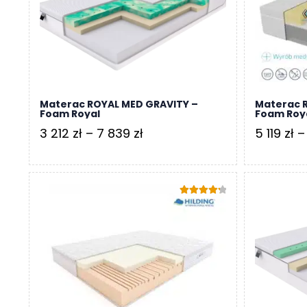
8
865 zł
Materac ROYAL MED GRAVITY –
Materac 
Foam Royal
Foam Roy
Zakres
3 212
zł
–
7 839
zł
5 119
zł
–
cen:
od
3
Oceniono
212 zł
4.33
na 5
do
7
839 zł