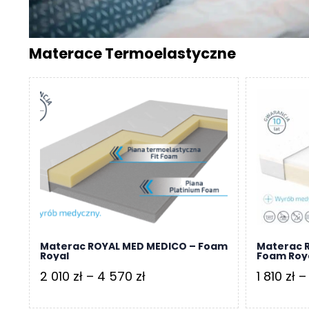
r
a
c
Materace Termoelastyczne
e
Ł
ó
ż
k
a
M
a
t
e
r
a
Materac ROYAL MED MEDICO – Foam
Materac 
Royal
Foam Roy
c
Zakres
2 010
zł
–
4 570
zł
1 810
zł
–
a
cen:
K