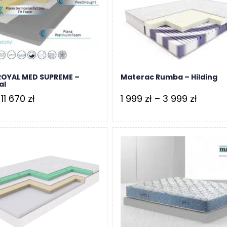
8
6
739 zł
044 zł
ROYAL MED SUPREME –
Materac Rumba – Hilding
al
Zakres
Zakres
11 670
zł
1 999
zł
–
3 999
zł
cen:
cen:
od
od
5
1
119 zł
999 zł
do
do
11
3
670 zł
999 zł