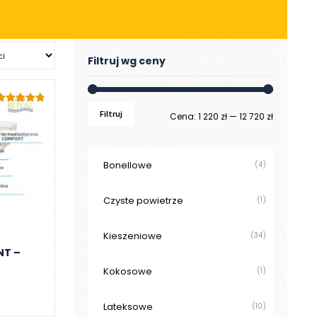
Filtruj wg ceny
Oceniono
Filtruj
Cena
Cena
Cena:
1 220 zł
—
12 720 zł
.00
na 5
min
max
Bonellowe
(4)
Czyste powietrze
(1)
Kieszeniowe
(34)
NT –
Kokosowe
(1)
Lateksowe
(10)