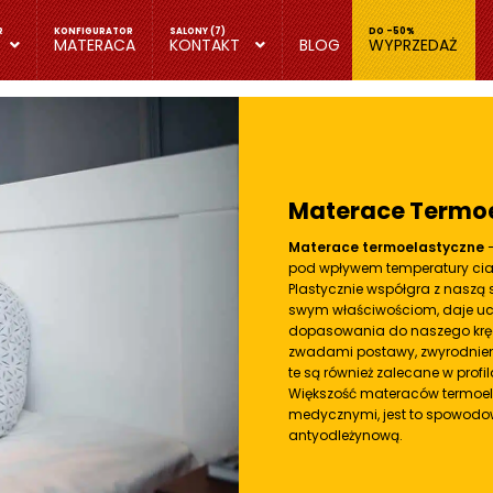
MATERACA
KONTAKT
BLOG
WYPRZEDAŻ
Materace Termo
Materace termoelastyczne
pod wpływem temperatury ciała
Plastycznie współgra z naszą s
swym właściwościom, daje uczu
dopasowania do naszego kręg
zwadami postawy, zwyrodnieni
te są również zalecane w prof
Większość materaców termoe
medycznymi, jest to spowodow
antyodleżynową.