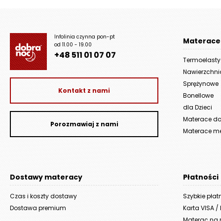
820 zł
do
10
Infolinia czynna pon-pt
Materace
845 zł
od 11.00 - 19.00
+48 511 01 07 07
Termoelast
Nawierzchn
Sprężynowe
Kontakt z nami
Bonellowe
dla Dzieci
Materace do 
Porozmawiaj z nami
Materace m
Dostawy materacy
Płatności
Czas i koszty dostawy
Szybkie płat
Dostawa premium
Karta VISA /
Materac na r