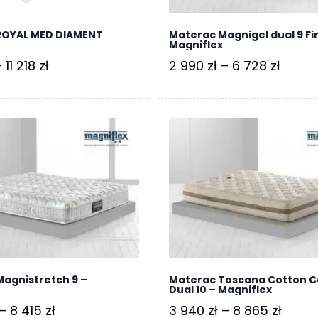
ROYAL MED DIAMENT
Materac Magnigel dual 9 Fi
Magniflex
Zakres
Zakre
–
11 218
zł
2 990
zł
–
6 728
zł
cen:
cen:
od
od
8
2
715 zł
990 zł
do
do
11
6
218 zł
728 zł
agnistretch 9 –
Materac Toscana Cotton C
x
Dual 10 – Magniflex
Zakres
Zakre
–
8 415
zł
3 940
zł
–
8 865
zł