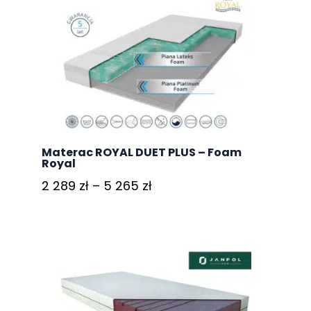
Oceniono
5.00
na 5
Materac ROYAL DUET PLUS – Foam
Royal
Zakres
2 289
zł
–
5 265
zł
cen:
od
2
289 zł
do
5