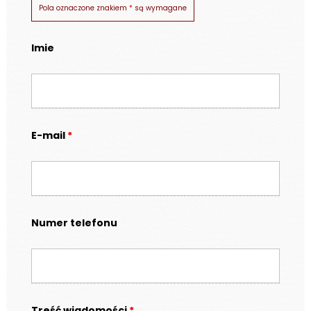
Pola oznaczone znakiem
*
są wymagane
Imie
E-mail
*
Numer telefonu
Treść wiadomości
*