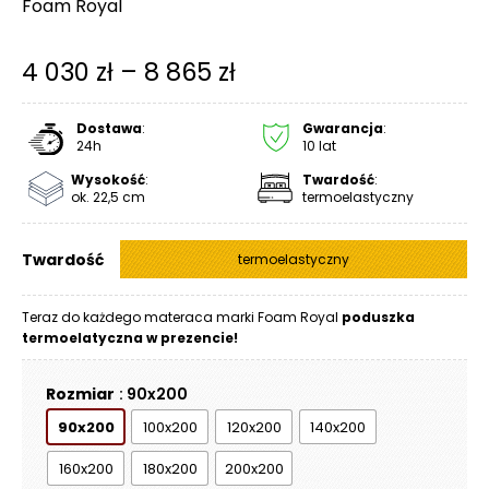
Foam Royal
R
A
C
Zakres
4 030
zł
–
8 865
zł
E
cen:
Ł
Dostawa
:
Gwarancja
:
od
24h
10 lat
Ó
Ż
Wysokość
:
Twardość
:
4
ok. 22,5 cm
termoelastyczny
K
030 zł
A
Twardość
do
termoelastyczny
M
A
8
T
Teraz do każdego materaca marki Foam Royal
poduszka
E
termoelatyczna w prezencie!
865 zł
R
A
Rozmiar
: 90x200
C
90x200
100x200
120x200
140x200
A
160x200
180x200
200x200
K