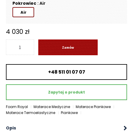
O
Pokrowiec
: Air
N
Air
T
A
K
4 030
zł
T
ilość
B
Zamów
Materac
L
ROYAL
O
MED
G
+48 511 01 07 07
AIR
W
-
Y
Foam
P
Zapytaj o produkt
Royal
R
Z
Foam Royal
Materace Medyczne
Materace Piankowe
E
Materace Termoelastyczne
Piankowe
D
A
Opis
Ż