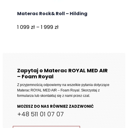
Materac Rock& Roll – Hilding
Zakres
1 099
zł
–
1 999
zł
cen:
od
1
099 zł
do
Zapytaj o Materac ROYAL MED AIR
– Foam Royal
1
999 zł
Z przyjemnością odpowiemy na wszelkie pytania dotyczące
Materac ROYAL MED AIR – Foam Royal
. Skorzystaj z
formularza lub skontaktuj się z nami przez czat.
MOŻESZ DO NAS RÓWNIEŻ ZADZWONIĆ
+48 511 01 07 07