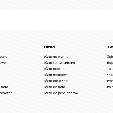
Łóżka
Tw
yczne
Łóżka na wymiar
Zal
iowe
Łóżka kontynentalne
Rej
Łóżka drewniane
Two
Łóżka metalowe
Odz
Łóżka dla dzieci
Pro
hoteli
Łóżka do hoteli
Pole
edyczne
Łóżka do pensjonatów