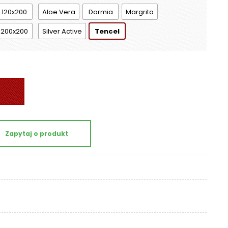
a
120x200
Aloe Vera
Dormia
Margrita
200x200
Silver Active
Tencel
Zapytaj o produkt