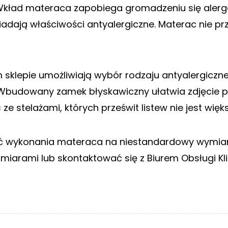
ład materaca zapobiega gromadzeniu się alergenó
dają właściwości antyalergiczne. Materac nie pr
sklepie umożliwiają wybór rodzaju antyalergiczn
Wbudowany zamek błyskawiczny ułatwia zdjęcie 
ze stelażami, których prześwit listew nie jest więks
ść wykonania materaca na niestandardowy wymiar.
zmiarami lub skontaktować się z Biurem Obsługi Kli