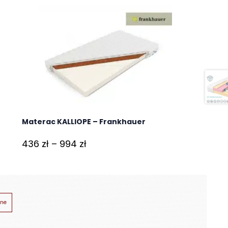
Materac KALLIOPE – Frankhauer
Zakres
436
zł
–
994
zł
cen:
od
436 zł
do
ne
994 zł