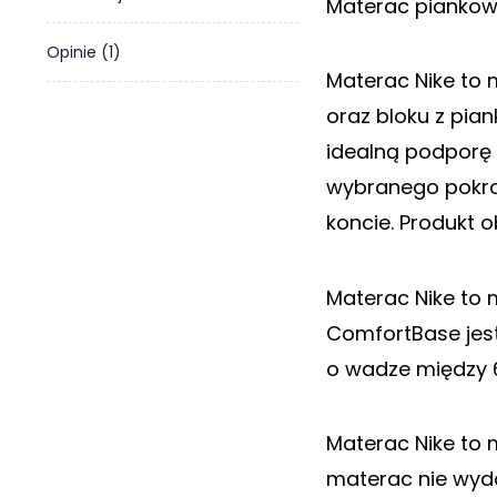
Materac piankowy
o
n
Opinie (1)
t
Materac Nike to 
a
k
oraz bloku z pian
t
idealną podporę 
B
wybranego pokro
l
koncie. Produkt o
o
g
W
Materac Nike to m
Y
ComfortBase jest
P
o wadze między 6
R
Z
E
D
Materac Nike to 
A
materac nie wyda
Ż