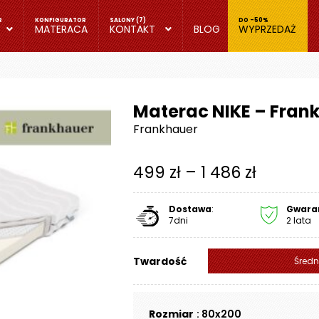
MATERACA
KONTAKT
BLOG
WYPRZEDAŻ
Materac NIKE – Fran
Frankhauer
Zakres
499
zł
–
1 486
zł
cen:
Dostawa
:
Gwara
od
7dni
2 lata
499 zł
Twardość
Średn
do
1
Rozmiar
: 80x200