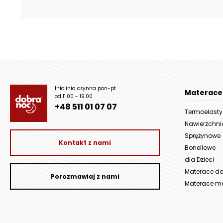
Infolinia czynna pon-pt
Materace
od 11.00 - 19.00
+48 511 01 07 07
Termoelast
Nawierzchn
Sprężynowe
Kontakt z nami
Bonellowe
dla Dzieci
Materace do 
Porozmawiaj z nami
Materace m