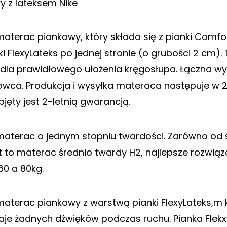
 z lateksem Nike
materac piankowy, który składa się z pianki Comfo
ki FlexyLateks po jednej stronie (o grubości 2 cm
dla prawidłowego ułożenia kręgosłupa. Łączna w
wca. Produkcja i wysyłka materaca następuje w 
bjęty jest 2-letnią gwarancją.
aterac o jednym stopniu twardości. Zarówno od str
 to materac średnio twardy H2, najlepsze rozwiąz
0 a 80kg.
materac piankowy z warstwą pianki FlexyLateks,m kt
je żadnych dźwięków podczas ruchu. Pianka Flekx