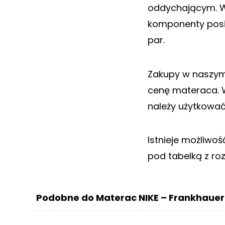
oddychającym. Wk
komponenty posia
par.
Zakupy w naszym 
cenę materaca. 
należy użytkować 
Istnieje możliwo
pod tabelką z ro
Podobne do Materac NIKE – Frankhauer