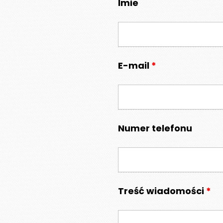
Imie
4
159 zł
E-mail
*
Numer telefonu
Treść wiadomości
*