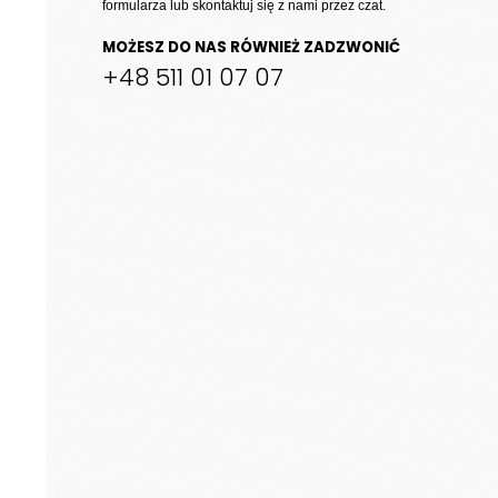
8
formularza lub skontaktuj się z nami przez czat.
739 zł
MOŻESZ DO NAS RÓWNIEŻ ZADZWONIĆ
+48 511 01 07 07