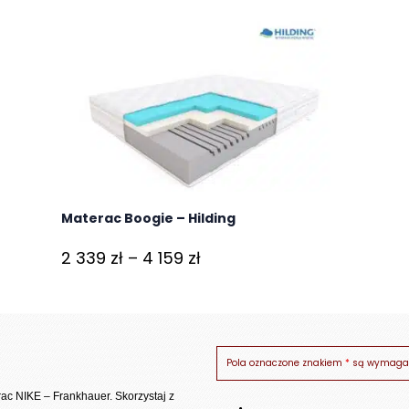
Materac Boogie – Hilding
Zakres
2 339
zł
–
4 159
zł
cen:
od
2
339 zł
Pola oznaczone znakiem
*
są wymaga
do
ac NIKE – Frankhauer
. Skorzystaj z