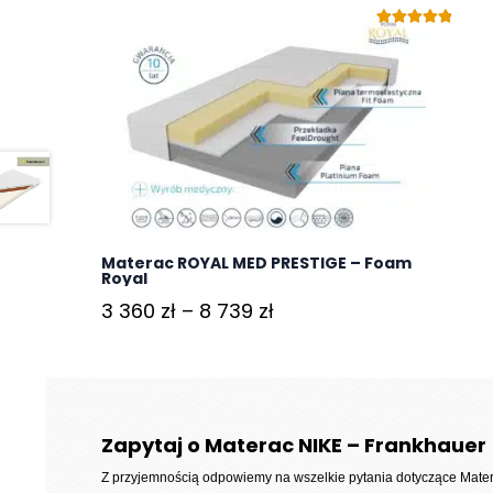
Oceniono
5.00
na 5
Materac ROYAL MED PRESTIGE – Foam
Royal
Zakres
3 360
zł
–
8 739
zł
cen:
od
3
360 zł
Zapytaj o Materac NIKE – Frankhauer
do
Z przyjemnością odpowiemy na wszelkie pytania dotyczące
Mater