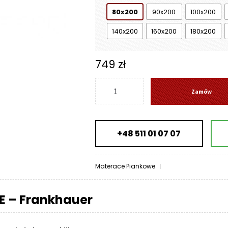
486 zł
80x200
90x200
100x200
140x200
160x200
180x200
749
zł
ilość
Zamów
Materac
NIKE
-
+48 511 01 07 07
Frankhauer
Materace Piankowe
E – Frankhauer