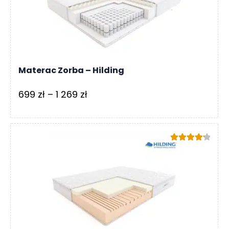
774 zł
Materac Zorba – Hilding
Zakres
699
zł
–
1 269
zł
cen:
od
699 zł
Oceniono
do
4.33
na 5
1
269 zł