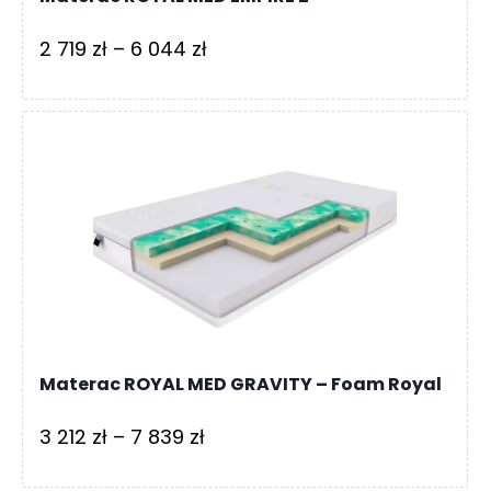
Zakres
2 719
zł
–
6 044
zł
cen:
od
2
719 zł
do
6
044 zł
Materac ROYAL MED GRAVITY – Foam Royal
Zakres
3 212
zł
–
7 839
zł
cen: