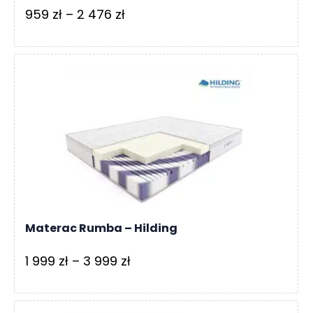
Zakres
959
zł
–
2 476
zł
cen:
od
959 zł
do
2
476 zł
Materac Rumba – Hilding
Zakres
1 999
zł
–
3 999
zł
cen:
od