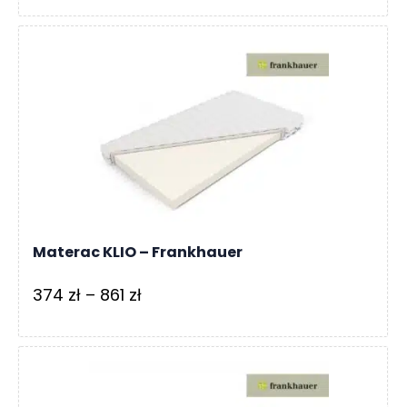
od
1
099 zł
do
1
999 zł
Materac KLIO – Frankhauer
Zakres
374
zł
–
861
zł
cen:
od
374 zł
do