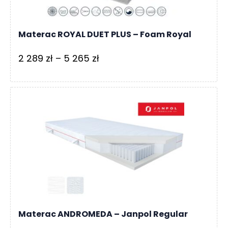
Materac ROYAL DUET PLUS – Foam Royal
Zakres
2 289
zł
–
5 265
zł
cen:
od
2
289 zł
do
5
265 zł
Materac ANDROMEDA – Janpol Regular