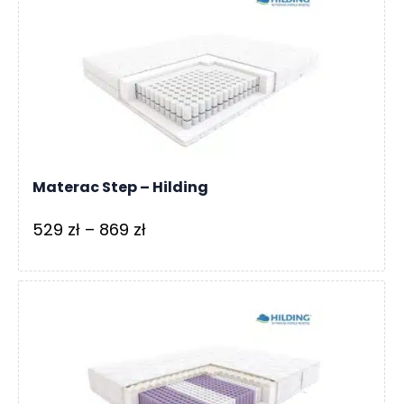
Oceniono
126 zł
4.00
na 5
do
6
419 zł
Materac Step – Hilding
Zakres
529
zł
–
869
zł
cen:
od
529 zł
do
869 zł