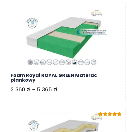
od
3
212 zł
do
7
839 zł
Foam Royal ROYAL GREEN Materac
piankowy
Zakres
2 360
zł
–
5 365
zł
cen:
od
2
Oceniono
360 zł
5.00
na 5
do