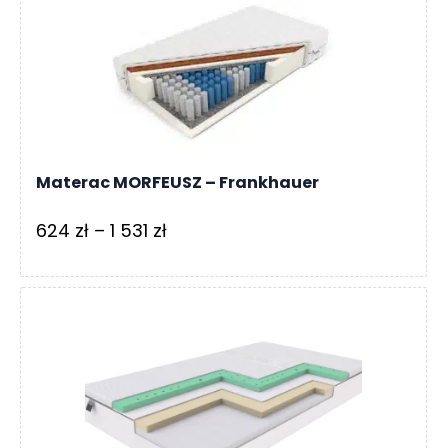
861 zł
Materac MORFEUSZ – Frankhauer
Zakres
624
zł
–
1 531
zł
cen:
od
624 zł
do
1
531 zł