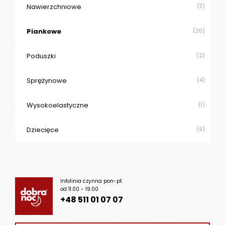
Nawierzchniowe
(3)
Piankowe
(20)
Poduszki
(2)
Sprężynowe
(4)
Wysokoelastyczne
(1)
Dziecięce
(9)
Infolinia czynna pon-pt
od 11.00 - 19.00
+48 511 01 07 07