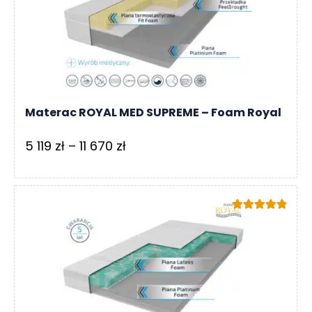
5
365 zł
Materac ROYAL MED SUPREME – Foam Royal
Zakres
5 119
zł
–
11 670
zł
cen:
od
5
Oceniono
119 zł
5.00
na 5
do
11
670 zł