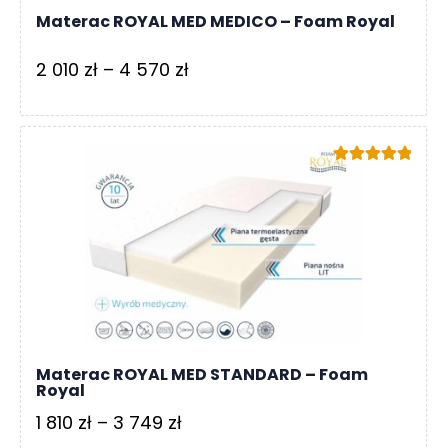
R
Materac ROYAL MED MEDICO – Foam Royal
A
C
Zakres
2 010
zł
–
4 570
zł
E
cen:
Ł
od
Ó
2
Ż
Oceniono
010 zł
K
5.00
na 5
A
do
4
M
A
570 zł
T
E
R
A
Materac ROYAL MED STANDARD – Foam
C
Royal
A
Zakres
1 810
zł
–
3 749
zł
K