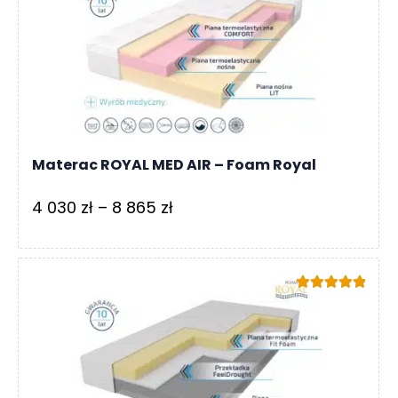
do
7
000 zł
Materac ROYAL MED AIR – Foam Royal
Zakres
4 030
zł
–
8 865
zł
cen:
od
4
Oceniono
030 zł
5.00
na 5
do
8
865 zł