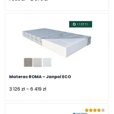
cen:
od
1
058 zł
do
2
375 zł
Materac ROMA – Janpol ECO
Zakres
3 126
zł
–
6 419
zł
cen:
od
3