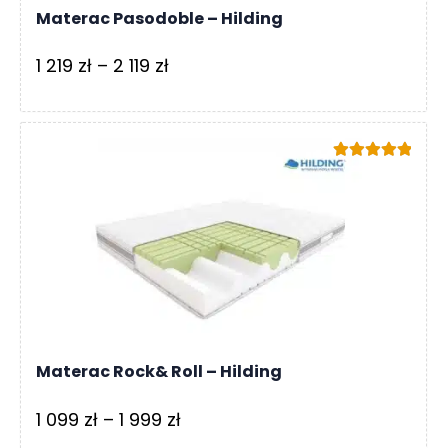
Materac Pasodoble – Hilding
Zakres
1 219
zł
–
2 119
zł
cen:
od
1
Oceniono
219 zł
5.00
na 5
do
2
119 zł
Materac Rock& Roll – Hilding
Zakres
1 099
zł
–
1 999
zł
cen: