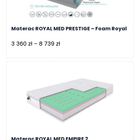
Materac ROYAL MED PRESTIGE – Foam Royal
Zakres
3 360
zł
–
8 739
zł
cen:
od
3
360 zł
do
8
739 zł
Materac ROYAL MED EMPIRE 2