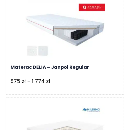
1
999 zł
do
3
999 zł
Materac DELIA – Janpol Regular
Zakres
875
zł
–
1 774
zł
cen:
od
875 zł
do
1