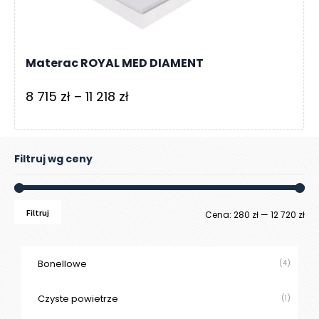
Materac ROYAL MED DIAMENT
Zakres
8 715
zł
–
11 218
zł
cen:
od
8
Filtruj wg ceny
715 zł
do
Filtruj
Ce
Ce
Cena:
280 zł
—
12 720 zł
11
218 zł
mi
ma
Bonellowe
(4)
Czyste powietrze
(1)