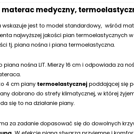
 materac medyczny, termoelastycz
wskazuje jest to model standardowy, wśród mat
enta najwyższej jakości pian termoelastycznych w P
i tj. piana nośna i piana termoelastyczna.
o piana nośna LIT. Mierzy 16 cm i odpowiada za no
teraca.
to 4 cm piany
termoelastycznej
poddającej się p
any dobrano do strefy klimatycznej, w której żyje
a się to na działanie piany.
ma za zadanie dopasować się do dowolnych krzyw
łupa.
W efekcie piana stwarza przyjemne i komfort