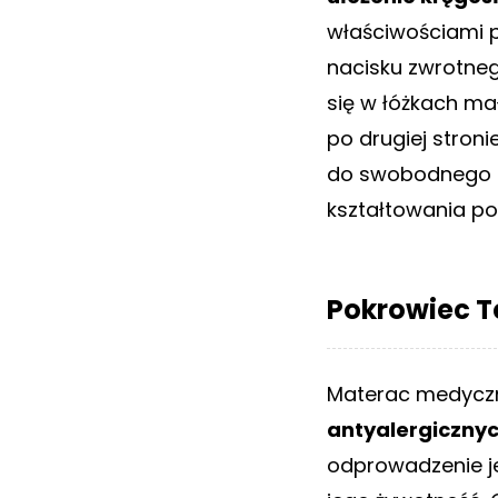
właściwościami p
nacisku zwrotneg
się w łóżkach ma
po drugiej stron
do swobodnego
kształtowania p
Pokrowiec T
Materac medyczny
antyalergiczny
odprowadzenie j