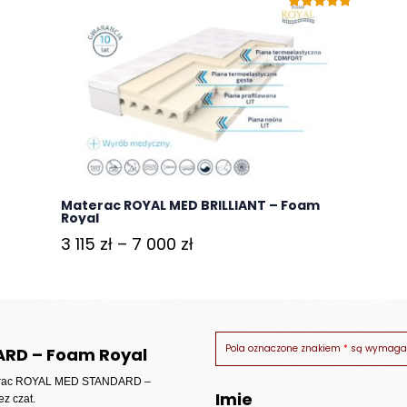
Oceniono
5.00
na 5
Materac ROYAL MED BRILLIANT – Foam
Royal
Zakres
3 115
zł
–
7 000
zł
cen:
od
3
115 zł
Pola oznaczone znakiem
*
są wymaga
ARD – Foam Royal
do
rac ROYAL MED STANDARD –
Imie
7
ez czat.