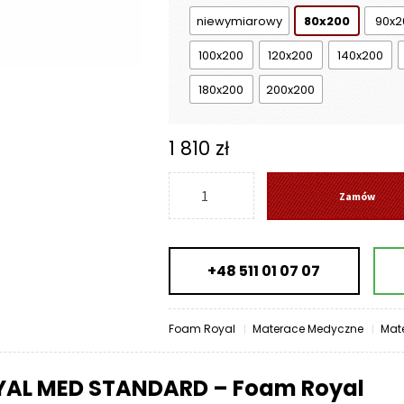
3
niewymiarowy
80x200
90x2
749 zł
100x200
120x200
140x200
180x200
200x200
1 810
zł
ilość
Zamów
Materac
ROYAL
MED
+48 511 01 07 07
STANDARD
-
Foam
Foam Royal
Materace Medyczne
Mat
Royal
YAL MED STANDARD – Foam Royal