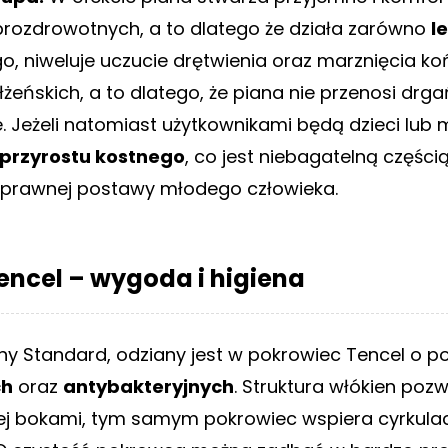
rozdrowotnych, a to dlatego że działa zarówno
l
o, niweluje uczucie drętwienia oraz marznięcia k
łżeńskich, a to dlatego, że piana nie przenosi dr
ie. Jeżeli natomiast użytkownikami będą dzieci lub
przyrostu kostnego
, co jest niebagatelną częścią
oprawnej postawy młodego człowieka.
encel – wygoda i higiena
 Standard, odziany jest w pokrowiec Tencel o p
ch
oraz
antybakteryjnych
. Struktura włókien poz
ej bokami, tym samym pokrowiec wspiera cyrkula