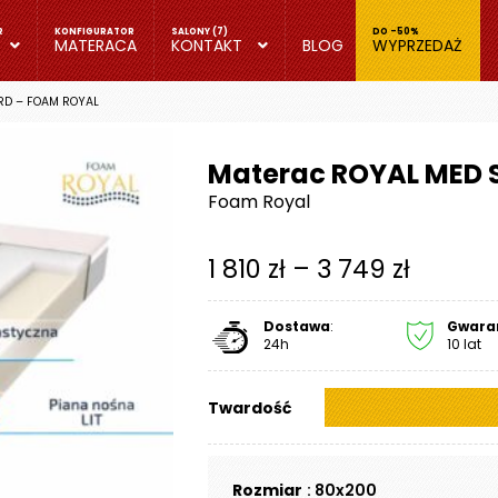
MATERACA
KONTAKT
BLOG
WYPRZEDAŻ
RD – FOAM ROYAL
Materac ROYAL MED 
Foam Royal
Zakres
1 810
zł
–
3 749
zł
cen:
Dostawa
:
Gwara
od
24h
10 lat
1
Twardość
810 zł
do
Rozmiar
: 80x200