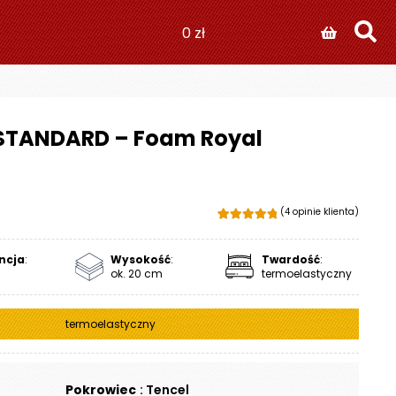
0
zł
STANDARD – Foam Royal
(
4
opinie klienta)
Oceniony
4
5.00
na 5 na
ncja
:
Wysokość
:
Twardość
:
podstawie
ok. 20 cm
termoelastyczny
ocen klientów
termoelastyczny
Pokrowiec
: Tencel