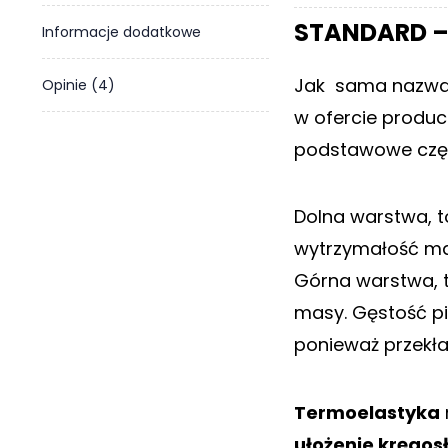
o
STANDARD –
Informacje dodatkowe
n
t
a
Jak sama nazwa 
Opinie (4)
k
w ofercie produc
t
podstawowe częśc
B
l
o
Dolna warstwa, t
g
wytrzymałość ma
W
Górna warstwa, 
Y
P
masy. Gęstość pi
R
ponieważ przekład
Z
E
D
Termoelastyka
A
Ż
ułożenie kręgos