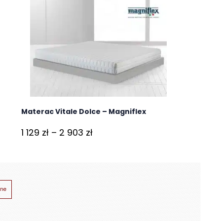
Materac Vitale Dolce – Magniflex
Zakres
1 129
zł
–
2 903
zł
cen:
od
1
129 zł
ne
do
2