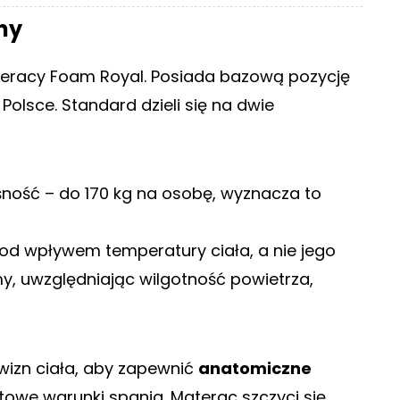
ny
eracy Foam Royal. Posiada bazową pozycję
olsce. Standard dzieli się na dwie
śność – do 170 kg na osobę, wyznacza to
od wpływem temperatury ciała, a nie jego
my, uwzględniając wilgotność powietrza,
izn ciała, aby zapewnić
anatomiczne
owe warunki spania. Materac szczyci się