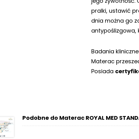
jego żywotność.
pralki, ustawić 
dnia można go za
antypoślizgowa, 
Badania kliniczne 
Materac przesze
Posiada
certyfi
Podobne do Materac ROYAL MED STAND