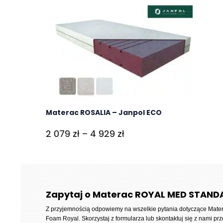
Materac ROSALIA – Janpol ECO
Zakres
2 079
zł
–
4 929
zł
cen:
od
2
079 zł
Zapytaj o Materac ROYAL MED STAND
do
Z przyjemnością odpowiemy na wszelkie pytania dotyczące
Mate
4
Foam Royal
. Skorzystaj z formularza lub skontaktuj się z nami prz