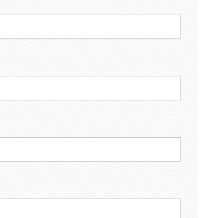
903 zł