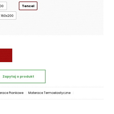
00
Tencel
160x200
Zapytaj o produkt
erace Piankowe
Materace Termoelastyczne