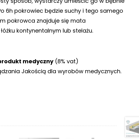
sty sposób, wystarczy umieścić go w bębnie
 Po 6h pokrowiec będzie suchy i tego samego
em pokrowca znajduje się mata
łóżku kontynentalnym lub stelażu.
produkt medyczny
(8% vat)
ądzania Jakością dla wyrobów medycznych.