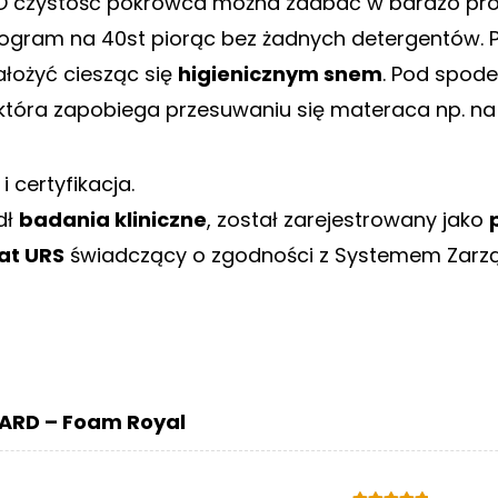
 O czystość pokrowca można zadbać w bardzo pro
program na 40st piorąc bez żadnych detergentów.
łożyć ciesząc się
higienicznym snem
. Pod spod
która zapobiega przesuwaniu się materaca np. na 
i certyfikacja.
dł
badania kliniczne
, został zarejestrowany jako
kat URS
świadczący o zgodności z Systemem Zarz
ARD – Foam Royal