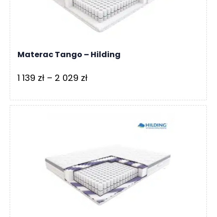
542 zł
Materac Tango – Hilding
Zakres
1 139
zł
–
2 029
zł
cen:
od
1
139 zł
do
2
029 zł