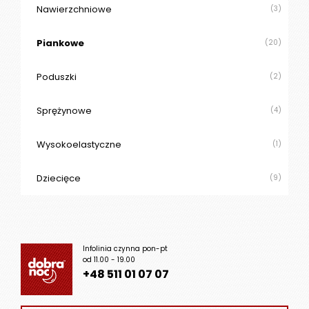
Nawierzchniowe
(3)
Piankowe
(20)
Poduszki
(2)
Sprężynowe
(4)
Wysokoelastyczne
(1)
Dziecięce
(9)
Infolinia czynna pon-pt
od 11.00 - 19.00
+48 511 01 07 07