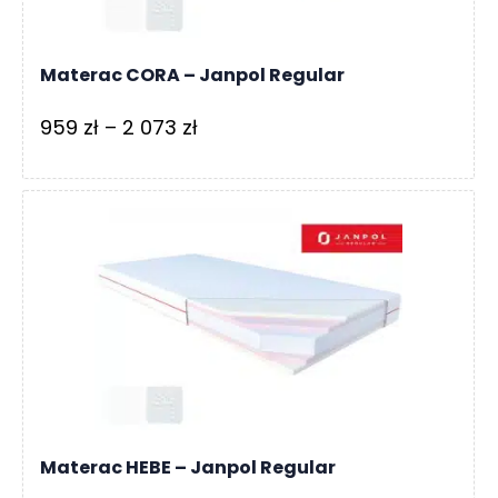
Materac CORA – Janpol Regular
Zakres
959
zł
–
2 073
zł
cen:
od
959 zł
do
2
073 zł
Materac HEBE – Janpol Regular