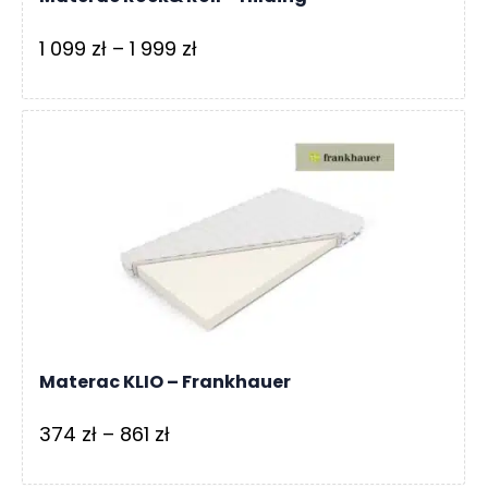
Zakres
1 099
zł
–
1 999
zł
cen:
od
1
099 zł
do
1
999 zł
Materac KLIO – Frankhauer
Zakres
374
zł
–
861
zł
cen: