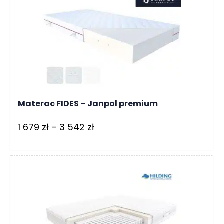
753 zł
do
3
818 zł
Materac FIDES – Janpol premium
Zakres
1 679
zł
–
3 542
zł
cen:
od
1
679 zł
do
3