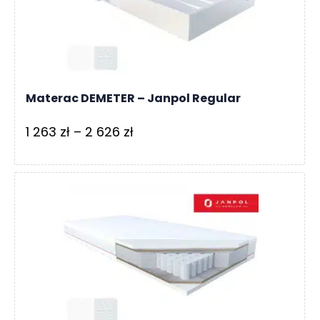
3
555 zł
Materac DEMETER – Janpol Regular
Zakres
1 263
zł
–
2 626
zł
cen:
od
1
263 zł
do
2
626 zł