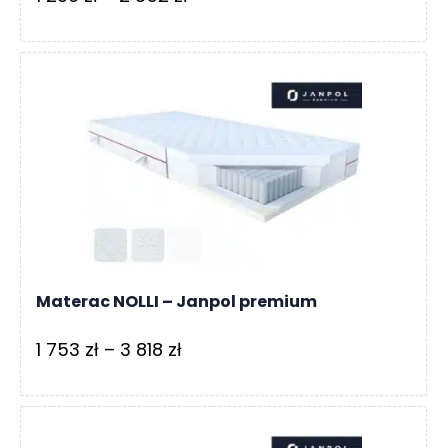
cen:
od
1
239 zł
do
2
852 zł
Materac NOLLI – Janpol premium
Zakres
1 753
zł
–
3 818
zł
cen:
od
1