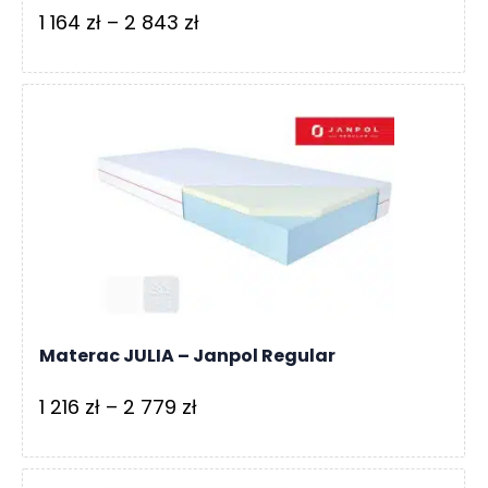
Zakres
1 164
zł
–
2 843
zł
cen:
od
1
164 zł
do
2
843 zł
Materac JULIA – Janpol Regular
Zakres
1 216
zł
–
2 779
zł
cen:
od