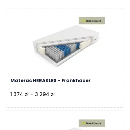
od
2
339 zł
do
4
159 zł
Materac HERAKLES – Frankhauer
Zakres
1 374
zł
–
3 294
zł
cen:
od
1
374 zł