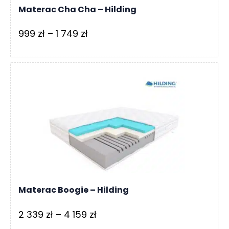
Materac Cha Cha – Hilding
Zakres
999
zł
–
1 749
zł
cen:
od
999 zł
do
1
749 zł
Materac Boogie – Hilding
Zakres
2 339
zł
–
4 159
zł
cen: