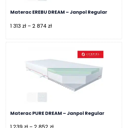
Materac EREBU DREAM – Janpol Regular
Zakres
1 313
zł
–
2 874
zł
cen:
od
1
313 zł
do
2
874 zł
Materac PURE DREAM – Janpol Regular
Zakres
1 239
zł
–
2 852
zł