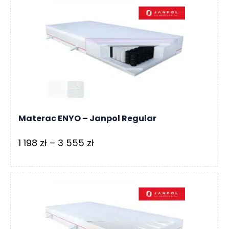
1
216 zł
do
2
779 zł
Materac ENYO – Janpol Regular
Zakres
1 198
zł
–
3 555
zł
cen:
od
1
198 zł
do