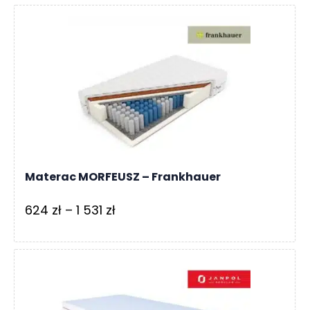
od
374 zł
do
861 zł
Materac MORFEUSZ – Frankhauer
Zakres
624
zł
–
1 531
zł
cen:
od
624 zł
do
1