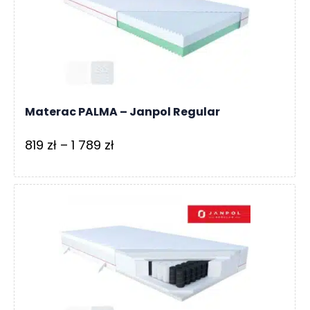
531 zł
Materac PALMA – Janpol Regular
Zakres
819
zł
–
1 789
zł
cen:
od
819 zł
do
1
789 zł