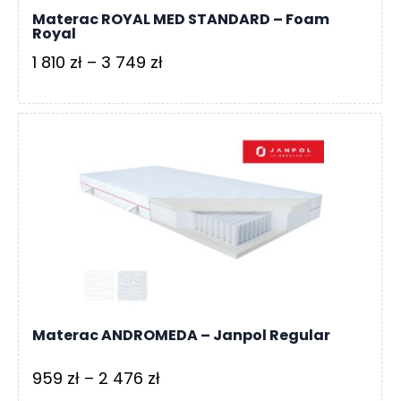
R
Materac ROYAL MED STANDARD – Foam
A
Royal
C
Zakres
1 810
zł
–
3 749
zł
E
cen:
Ł
od
Ó
1
Ż
810 zł
K
A
do
3
M
A
749 zł
T
E
R
A
Materac ANDROMEDA – Janpol Regular
C
A
Zakres
959
zł
–
2 476
zł
K