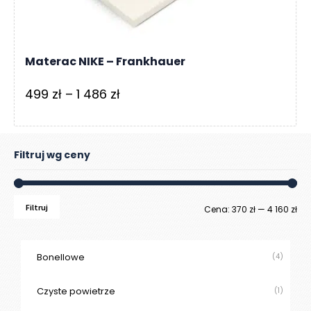
Materac NIKE – Frankhauer
Zakres
499
zł
–
1 486
zł
cen:
od
499 zł
Filtruj wg ceny
do
1
Filtruj
Ce
Ce
Cena:
370 zł
—
4 160 zł
486 zł
mi
ma
Bonellowe
(4)
Czyste powietrze
(1)