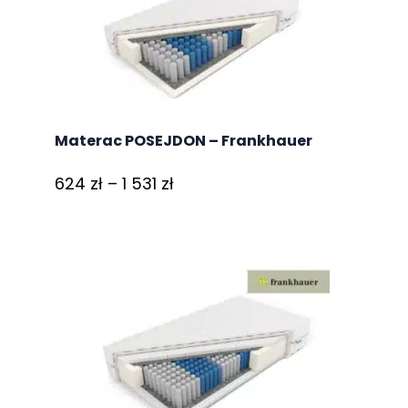
1
811 zł
Materac POSEJDON – Frankhauer
Zakres
624
zł
–
1 531
zł
cen:
od
624 zł
do
1
531 zł