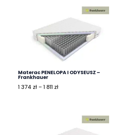
Materac PENELOPA I ODYSEUSZ –
Frankhauer
Zakres
1 374
zł
–
1 811
zł
cen:
od
1
374 zł
do