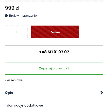
O
999
zł
N
T
Brak w magazynie
A
K
ilość
T
Zamów
Materac
B
Cha
L
Cha
O
+48 511 01 07 07
-
G
Hilding
W
Zapytaj o produkt
Y
P
R
Kieszeniowe
Z
E
Opis
D
A
Informacje dodatkowe
Ż