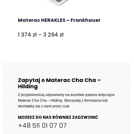
Materac HERAKLES – Frankhauer
Zakres
1 374
zł
–
3 294
zł
cen:
od
1
374 zł
do
Zapytaj o Materac Cha Cha –
Hilding
3
294 zł
Z przyjemnością odpowiemy na wszelkie pytania dotyczące
Materac Cha Cha – Hilding
. Skorzystaj z formularza lub
skontaktuj się z nami przez czat.
MOŻESZ DO NAS RÓWNIEŻ ZADZWONIĆ
+48 511 01 07 07