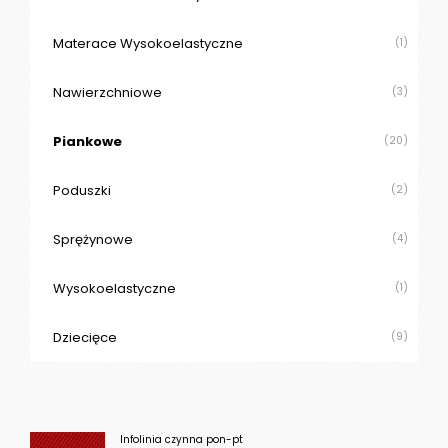
Materace Wysokoelastyczne
(1)
Nawierzchniowe
(3)
Piankowe
(20)
Poduszki
(2)
Sprężynowe
(4)
Wysokoelastyczne
(1)
Dziecięce
(9)
Infolinia czynna pon-pt