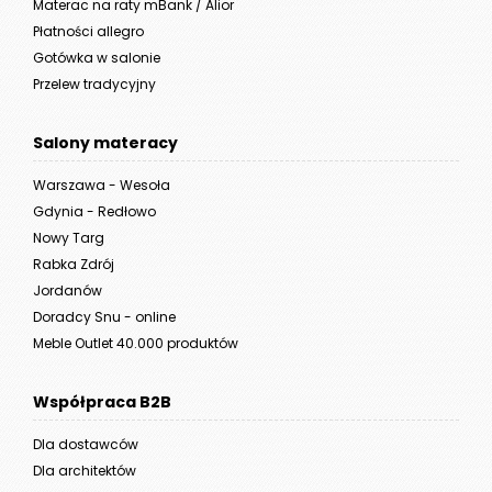
Materac na raty mBank / Alior
Płatności allegro
Gotówka w salonie
Przelew tradycyjny
Salony materacy
Warszawa - Wesoła
Gdynia - Redłowo
Nowy Targ
Rabka Zdrój
Jordanów
Doradcy Snu - online
Meble Outlet 40.000 produktów
Współpraca B2B
Dla dostawców
Dla architektów