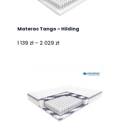
Materac Tango – Hilding
Zakres
1 139
zł
–
2 029
zł
cen:
od
1
139 zł
do
2
029 zł