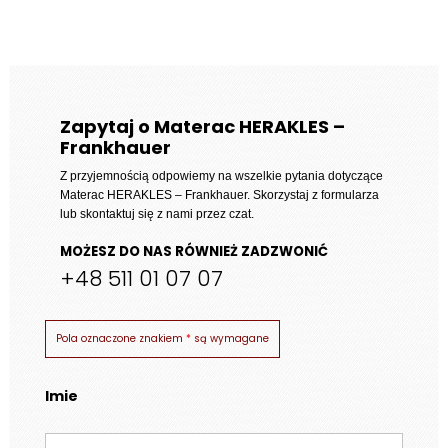
cen:
od
931 zł
do
2
Zapytaj o Materac HERAKLES –
Frankhauer
411 zł
Z przyjemnością odpowiemy na wszelkie pytania dotyczące
Materac HERAKLES – Frankhauer
. Skorzystaj z formularza
lub skontaktuj się z nami przez czat.
MOŻESZ DO NAS RÓWNIEŻ ZADZWONIĆ
+48 511 01 07 07
Pola oznaczone znakiem
*
są wymagane
Imie