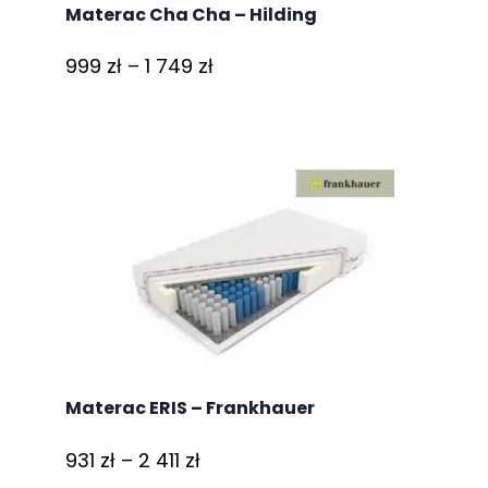
Materac Cha Cha – Hilding
Zakres
999
zł
–
1 749
zł
cen:
od
999 zł
do
1
749 zł
Materac ERIS – Frankhauer
Zakres
931
zł
–
2 411
zł