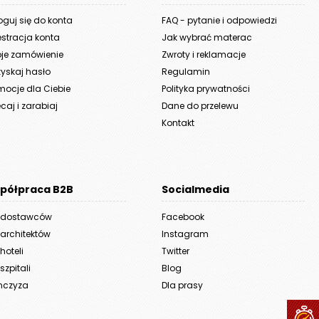
oguj się do konta
FAQ - pytanie i odpowiedzi
estracja konta
Jak wybrać materac
je zamówienie
Zwroty i reklamacje
yskaj hasło
Regulamin
mocje dla Ciebie
Polityka prywatności
caj i zarabiaj
Dane do przelewu
Kontakt
półpraca B2B
Socialmedia
 dostawców
Facebook
 architektów
Instagram
hoteli
Twitter
szpitali
Blog
nczyza
Dla prasy