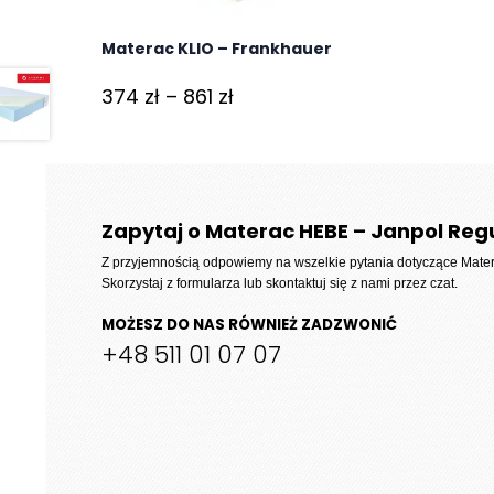
Materac KLIO – Frankhauer
Zakres
374
zł
–
861
zł
cen:
od
374 zł
do
Zapytaj o Materac HEBE – Janpol Reg
861 zł
Z przyjemnością odpowiemy na wszelkie pytania dotyczące
Mate
Skorzystaj z formularza lub skontaktuj się z nami przez czat.
MOŻESZ DO NAS RÓWNIEŻ ZADZWONIĆ
+48 511 01 07 07