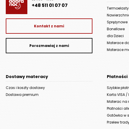
+48 511 01 07 07
Termoelast
Nawierzchn
Sprężynowe
Kontakt z nami
Bonellowe
dla Dzieci
Materace do 
Porozmawiaj z nami
Materace m
Dostawy materacy
Płatności
Czas i koszty dostawy
Szybkie płat
Dostawa premium
Karta VISA /
Materac na r
Płatności al
Gotówka w s
Przelew trad