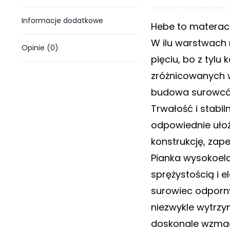
o
n
Informacje dodatkowe
Hebe to materac 
t
a
W ilu warstwach 
Opinie (0)
k
pięciu, bo z tyl
t
zróżnicowanych 
B
budowa surowcó
l
o
Trwałość i stabi
g
odpowiednie ułoż
W
konstrukcję, za
Y
Pianka wysokoela
P
R
sprężystością i 
Z
surowiec odporny
E
D
niezwykle wytrzy
A
doskonale wzmacn
Ż