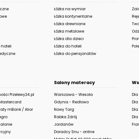
yczne
Łóżka na wymiar
Zal
iowe
Łóżka kontynentalne
Rej
Łóżka drewniane
Two
Łóżka metalowe
Odz
Łóżka dla dzieci
Pro
hoteli
Łóżka do hoteli
Pole
edyczne
Łóżka do pensjonatów
Salony materacy
Ws
ności Przelewy24.pl
Warszawa - Wesoła
Dla
 Mastercard
Gdynia - Redłowo
Dla
aty mBank / Alior
Nowy Targ
Dla 
legro
Rabka Zdrój
Dla 
alonie
Jordanów
Fra
ycyjny
Doradcy Snu - online