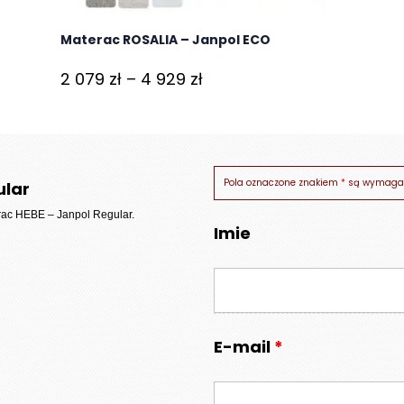
Materac ROSALIA – Janpol ECO
Zakres
2 079
zł
–
4 929
zł
cen:
od
2
079 zł
Pola oznaczone znakiem
*
są wymaga
ular
do
rac HEBE – Janpol Regular
.
Imie
4
929 zł
E-mail
*