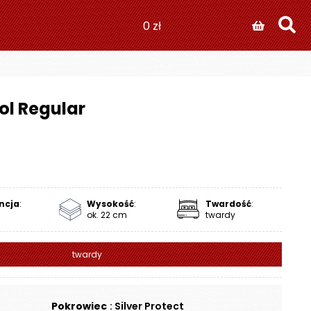
0
zł
ol Regular
ncja
:
Wysokość
:
Twardość
:
ok. 22 cm
twardy
twardy
Pokrowiec
: Silver Protect