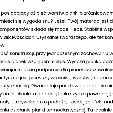
posiadający aż pięć warstw pianki o zróżnicowan
mieści się wygoda snu? Jeżeli Twój materac jest d
u komponentów składa się model Hebe. Stabilne wsp
właściwościach. Uzyskanie twardszego, ale też k
w.
lność konstrukcji, przy jednoczesnym zachowaniu 
enie pianek względem siebie. Wysoka pianka baz
pewniając mocne podparcie dla pianek odczuwaln
styczna jest pierwszą właściwą warstwą materac
elastycznością. Gwarantuje punktowe podparcie ci
 na ściskanie, a po odciążeniu szybko powracają
mały. Usztywnia lekko podłoże, likwidując efekt na
ia działanie pianki termoelastycznej. Ta idealni