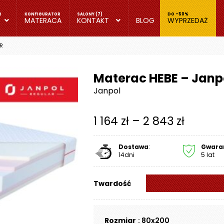
MATERACA
KONTAKT
BLOG
WYPRZEDAŻ
R
Materac HEBE – Janp
Janpol
Zakres
1 164
zł
–
2 843
zł
cen:
Dostawa
:
Gwara
od
14dni
5 lat
1
Twardość
164 zł
do
Rozmiar
: 80x200