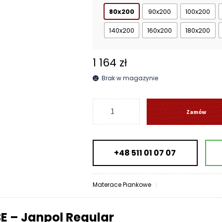
2
80x200
90x200
100x200
843 zł
140x200
160x200
180x200
1 164
zł
Brak w magazynie
ilość
Zamów
Materac
HEBE
-
+48 511 01 07 07
Janpol
Regular
Materace Piankowe
E – Janpol Regular