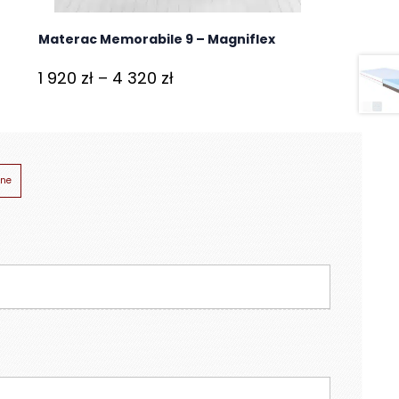
Materac Memorabile 9 – Magniflex
Zakres
1 920
zł
–
4 320
zł
cen:
od
1
920 zł
ne
do
4
320 zł