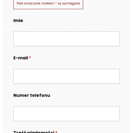
Pola oznaczone znakiem
*
są wymagane
Imie
E-mail
*
Numer telefonu
Treść wiadomości
*