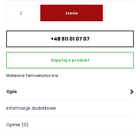
O
ilość
N
Zamów
Materac
T
Magnigel
A
K
dual
T
+48 511 01 07 07
9
Firm
B
-
L
Zapytaj o produkt
Magniflex
O
G
Materace Termoelastyczne
W
Y
Opis
P
R
Informacje dodatkowe
Z
E
D
Opinie (0)
A
Ż