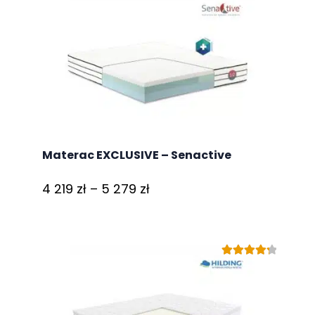
Materac EXCLUSIVE – Senactive
Zakres
4 219
zł
–
5 279
zł
cen:
od
4
Oceniono
219 zł
4.33
na 5
do
5