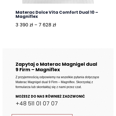
Materac Dolce Vita Comfort Dual 10 –
Magniflex
Zakres
3 390
zł
–
7 628
zł
cen:
od
3
390 zł
do
Zapytaj o Materac Magnigel dual
9 Firm – Magniflex
7
628 zł
Z przyjemnością odpowiemy na wszelkie pytania dotyczące
Materac Magnigel dual 9 Firm – Magniflex
. Skorzystaj z
formularza lub skontaktuj się z nami przez czat.
MOŻESZ DO NAS RÓWNIEŻ ZADZWONIĆ
+48 511 01 07 07