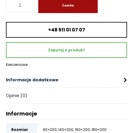
ilość
O
Zamów
Materac
N
POLISPRING
T
-
A
K
+48 511 01 07 07
Senactive
T
B
Zapytaj o produkt
L
O
Kieszeniowe
G
W
Informacje dodatkowe
Y
P
Opinie (0)
R
Z
E
Informacje
D
A
Rozmiar
90×200
,
140×200
,
160×200
,
180×200
Ż