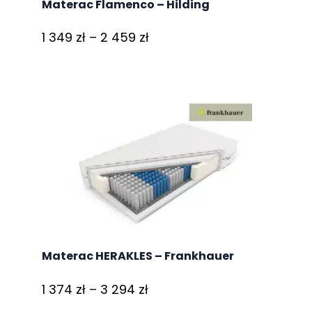
Materac Flamenco – Hilding
Zakres
1 349
zł
–
2 459
zł
cen:
od
1
349 zł
do
2
459 zł
Materac HERAKLES – Frankhauer
Zakres
1 374
zł
–
3 294
zł
cen: