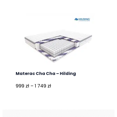
od
1
374 zł
do
3
294 zł
Materac Cha Cha – Hilding
Zakres
999
zł
–
1 749
zł
cen:
od
999 zł
do