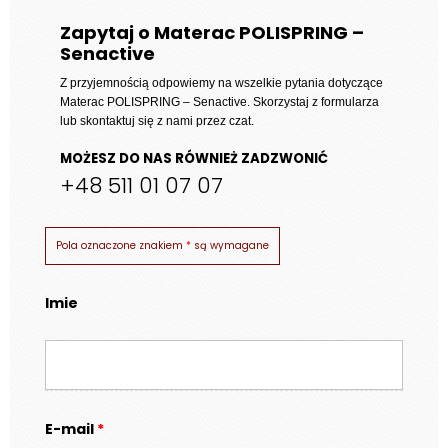
1
Zapytaj o Materac POLISPRING –
Senactive
749 zł
Z przyjemnością odpowiemy na wszelkie pytania dotyczące
Materac POLISPRING – Senactive
. Skorzystaj z formularza
lub skontaktuj się z nami przez czat.
MOŻESZ DO NAS RÓWNIEŻ ZADZWONIĆ
+48 511 01 07 07
Pola oznaczone znakiem
*
są wymagane
Imie
E-mail
*