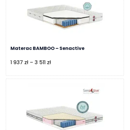
do
2
107 zł
Materac BAMBOO – Senactive
Zakres
1 937
zł
–
3 511
zł
cen:
od
1
937 zł
do
3
511 zł