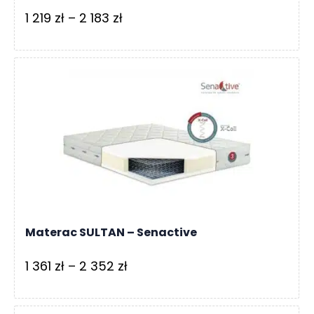
Zakres
1 219
zł
–
2 183
zł
cen:
od
1
219 zł
do
2
183 zł
Materac SULTAN – Senactive
Zakres
1 361
zł
–
2 352
zł
cen:
od