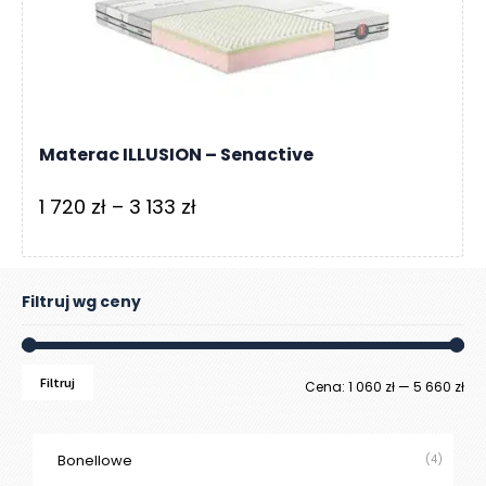
5
656 zł
Materac ILLUSION – Senactive
Zakres
1 720
zł
–
3 133
zł
cen:
od
1
Filtruj wg ceny
720 zł
do
Filtruj
Ce
Ce
Cena:
1 060 zł
—
5 660 zł
3
133 zł
mi
ma
Bonellowe
(4)