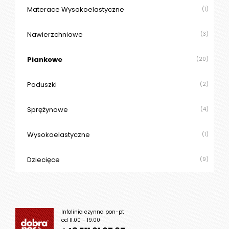
Materace Wysokoelastyczne
(1)
Nawierzchniowe
(3)
Piankowe
(20)
Poduszki
(2)
Sprężynowe
(4)
Wysokoelastyczne
(1)
Dziecięce
(9)
Infolinia czynna pon-pt
od 11.00 - 19.00