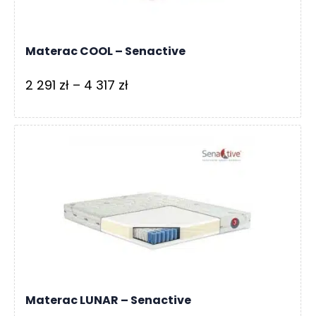
Materac COOL – Senactive
Zakres
2 291
zł
–
4 317
zł
cen:
od
2
291 zł
do
4
317 zł
Materac LUNAR – Senactive