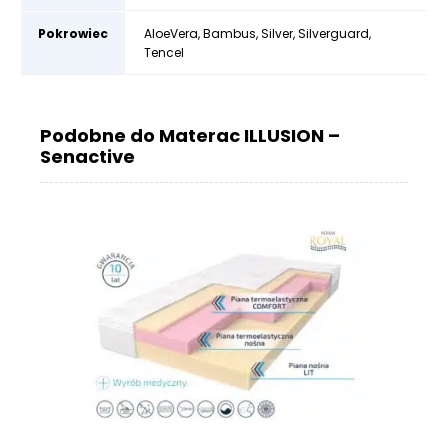
Pokrowiec
AloeVera
,
Bambus
,
Silver
,
Silverguard
,
Tencel
Podobne do Materac ILLUSION –
Senactive