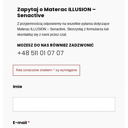
do
Zapytaj o Materac ILLUSION –
Senactive
4
612 zł
Z przyjemnością odpowiemy na wszelkie pytania dotyczące
Materac ILLUSION – Senactive
. Skorzystaj z formularza lub
skontaktuj się z nami przez czat.
MOŻESZ DO NAS RÓWNIEŻ ZADZWONIĆ
+48 511 01 07 07
Pola oznaczone znakiem
*
są wymagane
Imie
E-mail
*