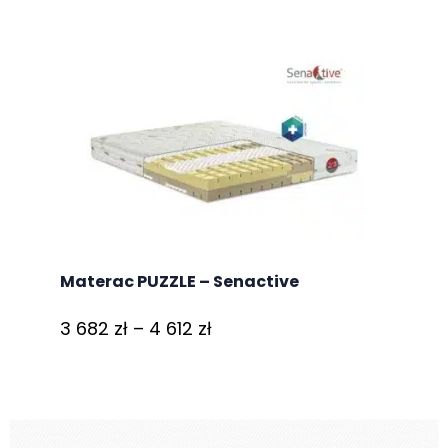
od
2
623 zł
do
3
264 zł
Materac PUZZLE – Senactive
Zakres
3 682
zł
–
4 612
zł
cen:
od
3
682 zł