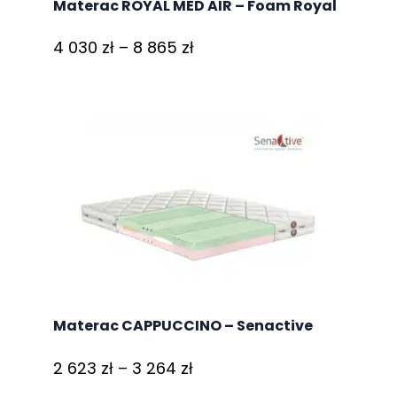
Materac ROYAL MED AIR – Foam Royal
Zakres
4 030
zł
–
8 865
zł
cen:
od
4
030 zł
do
8
865 zł
Materac CAPPUCCINO – Senactive
Zakres
2 623
zł
–
3 264
zł
cen: