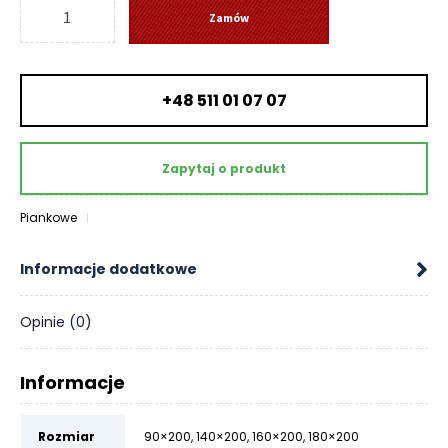
ilość
O
Zamów
Materac
N
ILLUSION
T
-
A
K
+48 511 01 07 07
Senactive
T
B
Zapytaj o produkt
L
O
Piankowe
G
W
Informacje dodatkowe
Y
P
Opinie (0)
R
Z
E
Informacje
D
A
Rozmiar
90×200
,
140×200
,
160×200
,
180×200
Ż