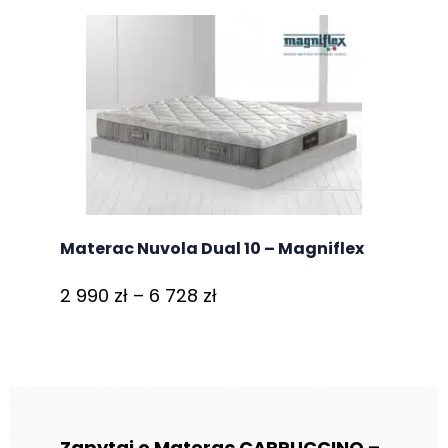
3
459 zł
do
4
342 zł
Materac Nuvola Dual 10 – Magniflex
Zakres
2 990
zł
–
6 728
zł
cen:
od
2
990 zł
do
Zapytaj o Materac CAPPUCCINO –