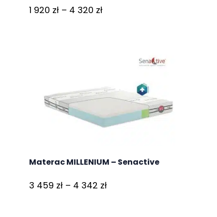
Zakres
1 920
zł
–
4 320
zł
cen:
od
1
920 zł
do
4
320 zł
Materac MILLENIUM – Senactive
Zakres
3 459
zł
–
4 342
zł
cen:
od