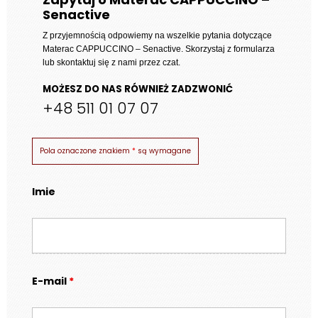
Senactive
6
728 zł
Z przyjemnością odpowiemy na wszelkie pytania dotyczące
Materac CAPPUCCINO – Senactive
. Skorzystaj z formularza
lub skontaktuj się z nami przez czat.
MOŻESZ DO NAS RÓWNIEŻ ZADZWONIĆ
+48 511 01 07 07
Pola oznaczone znakiem
*
są wymagane
Imie
E-mail
*