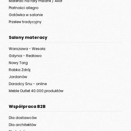
Materac na raty mBank / Alior
Płatności allegro
Gotówka w salonie
Przelew tradycyjny
Salony materacy
Warszawa - Wesoła
Gdynia - Redłowo
Nowy Targ
Rabka Zdrój
Jordanów
Doradcy Snu - online
Meble Outlet 40.000 produktów
Współpraca B2B
Dla dostawców
Dla architektów