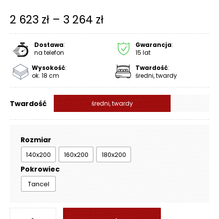
R
Zakres
A
2 623
zł
–
3 264
zł
C
cen:
E
Dostawa
:
Gwarancja
:
od
na telefon
15 lat
Ł
Ó
Wysokość
:
Twardość
:
2
ok. 18 cm
średni, twardy
Ż
623 zł
K
A
Twardość
średni, twardy
do
M
3
A
264 zł
Rozmiar
T
E
140x200
160x200
180x200
R
Pokrowiec
A
C
Tancel
A
ilość
K