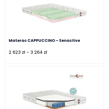
do
2
107 zł
Materac CAPPUCCINO – Senactive
Zakres
2 623
zł
–
3 264
zł
cen:
od
2
623 zł
do
3
264 zł