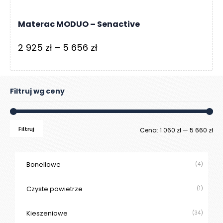
Materac MODUO – Senactive
Zakres
2 925
zł
–
5 656
zł
cen:
od
2
Filtruj wg ceny
925 zł
do
Filtruj
Ce
Ce
Cena:
1 060 zł
—
5 660 zł
5
656 zł
mi
ma
Bonellowe
(4)
Czyste powietrze
(1)
Kieszeniowe
(34)