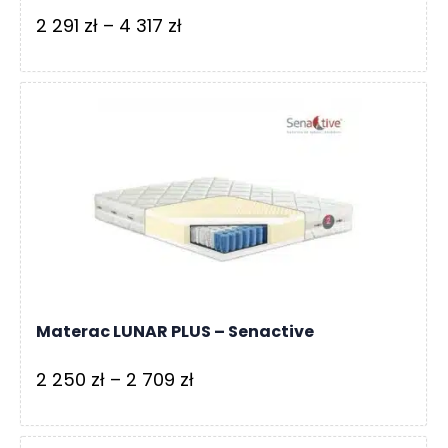
Zakres
2 291
zł
–
4 317
zł
cen:
od
2
291 zł
do
4
317 zł
Materac LUNAR PLUS – Senactive
Zakres
2 250
zł
–
2 709
zł
cen:
od