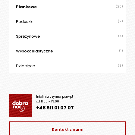
Piankowe
(20)
Poduszki
(2)
Sprężynowe
(4)
Wysokoelastyczne
(1)
Dziecięce
(9)
Infolinia czynna pon-pt
od 11.00 - 19.00
+48 511 01 07 07
Kontakt z nami