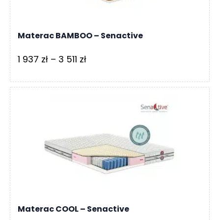
Materac BAMBOO – Senactive
Zakres
1 937
zł
–
3 511
zł
cen:
od
1
937 zł
do
3
511 zł
Materac COOL – Senactive