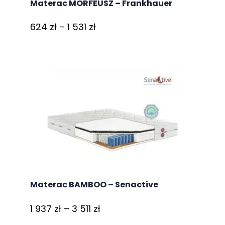
Materac MORFEUSZ – Frankhauer
Zakres
624
zł
–
1 531
zł
cen:
od
624 zł
do
1
531 zł
Materac BAMBOO – Senactive
Zakres
1 937
zł
–
3 511
zł
cen: