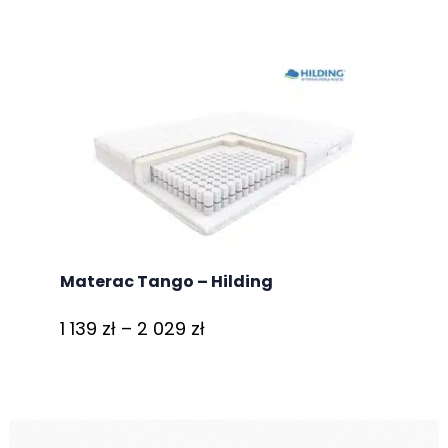
od
1
937 zł
do
3
511 zł
Materac Tango – Hilding
Zakres
1 139
zł
–
2 029
zł
cen:
od
1
139 zł