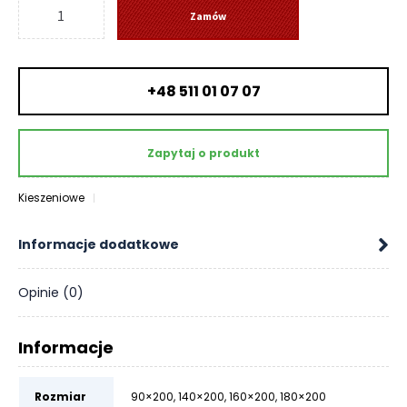
ilość
O
Zamów
Materac
N
LUNAR
T
-
A
K
+48 511 01 07 07
Senactive
T
B
Zapytaj o produkt
L
O
Kieszeniowe
G
W
Informacje dodatkowe
Y
P
Opinie (0)
R
Z
E
Informacje
D
A
Rozmiar
90×200
,
140×200
,
160×200
,
180×200
Ż