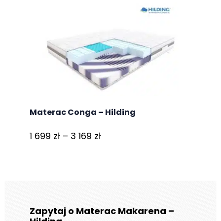
999 zł
do
3
999 zł
Materac Conga – Hilding
Zakres
1 699
zł
–
3 169
zł
cen:
od
1
699 zł
do
Zapytaj o Materac Makarena –