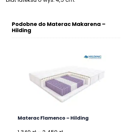
Podobne do Materac Makarena –
Hilding
Materac Flamenco – Hilding
Zakres