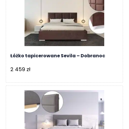
O
N
T
A
K
T
B
L
Łóżko tapicerowane Sevila – Dobranoc
O
G
2 459
zł
W
Y
P
R
Z
E
D
A
Ż