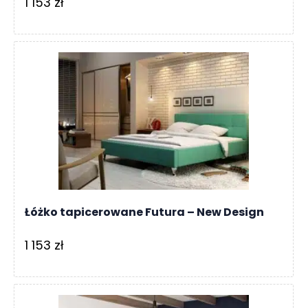
1 153
zł
Łóżko tapicerowane Futura – New Design
1 153
zł