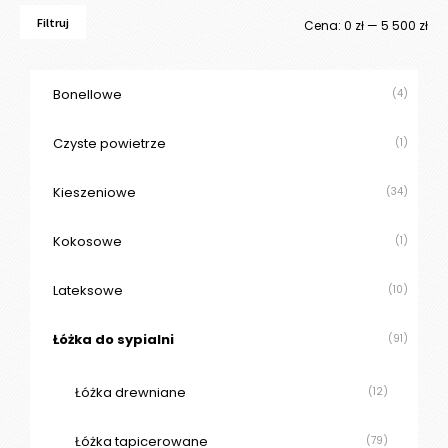
Filtruj
Ce
Ce
Cena:
0 zł
—
5 500 zł
mi
ma
Bonellowe
(4)
Czyste powietrze
(1)
Kieszeniowe
(34)
Kokosowe
(1)
Lateksowe
(10)
Łóżka do sypialni
(91)
Łóżka drewniane
(12)
Łóżka tapicerowane
(79)