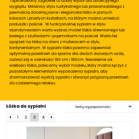
Tapicerowany zagłówek to dobry wybór dla atrakcyjnego
R
wyglądu. Miłośnicy stylu rustykalnego lub prowansalskiego z
A
pewnością docenią jasne i eleganckie łóżko w jasnych
C
kolorach i prostych kształtach, na którym można umieścić
E
poduszki i pościel. W funkcjonalnej sypialni w stylu
skandynawskim warto wybrać model łóżka drewnianego lub
białego z szufladami i pojemnikami na pościel. Warto też
Ł
spojrzeć na łóżka na równi z materacem w stylu
Ó
kontynentalnym. W sypialni łóżko powinno zapewniać
Ż
optymalną przestrzeń do spania dla dwóch dorosłych osób,
K
zazwyczaj w szerokości 160 cm i 180cm. Niezależnie od
A
wielkości łóżka, polecamy wybór modelu, który można łączyć z
pozostałymi elementami wyposażenia sypialni, aby
M
zharmonizować wystrój sypialni i stworzyć przyjazną przestrzeń
A
do codziennego relaksu.
T
E
R
Łóżka do sypialni
A
C
1
2
3
4
A
K