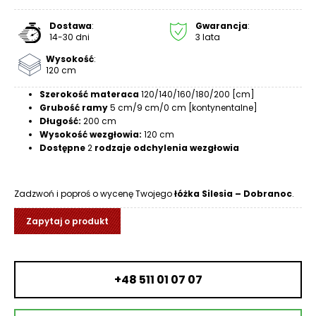
R
A
Dostawa
:
Gwarancja
:
14-30 dni
3 lata
C
E
Wysokość
:
120 cm
Ł
Szerokość materaca
120/140/160/180/200 [cm]
Ó
Grubość ramy
5 cm/9 cm/0 cm [kontynentalne]
Ż
Długość:
200 cm
K
Wysokość wezgłowia:
120 cm
A
Dostępne
2
rodzaje odchylenia wezgłowia
M
A
Zadzwoń i poproś o wycenę Twojego
łóżka Silesia – Dobranoc
.
T
E
Zapytaj o produkt
R
A
C
+48 511 01 07 07
A
K