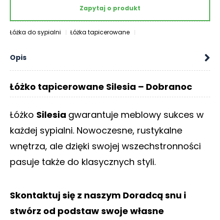
O
Zapytaj o produkt
N
T
Łóżka do sypialni
Łóżka tapicerowane
A
K
Opis
T
B
Łóżko tapicerowane Silesia – Dobranoc
L
O
G
Łóżko
Silesia
gwarantuje meblowy sukces w
każdej sypialni. Nowoczesne, rustykalne
W
Y
wnętrza, ale dzięki swojej wszechstronności
P
pasuje także do klasycznych styli.
R
Z
E
Skontaktuj się z naszym Doradcą snu i
D
A
stwórz od podstaw swoje własne
Ż