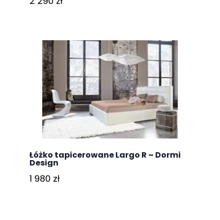
2 290
zł
Łóżko tapicerowane Largo R – Dormi
Design
1 980
zł