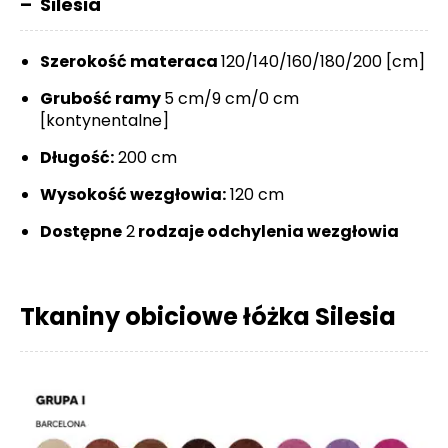
– Silesia
Szerokość materaca
120/140/160/180/200 [cm]
Grubość ramy
5 cm/9 cm/0 cm
[kontynentalne]
Długość:
200 cm
Wysokość wezgłowia:
120 cm
Dostępne
2
rodzaje odchylenia wezgłowia
Tkaniny obiciowe łóżka Silesia