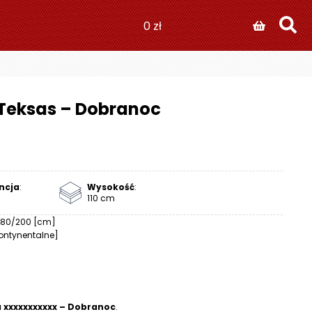
0
zł
Teksas – Dobranoc
ncja
:
Wysokość
:
110 cm
180/200 [cm]
ontynentalne]
a xxxxxxxxxxx – Dobranoc
.