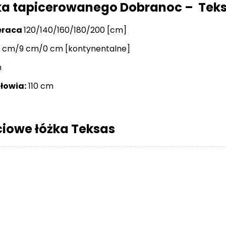
ka tapicerowanego Dobranoc – Tek
eraca
120/140/160/180/200 [cm]
 cm/9 cm/0 cm [kontynentalne]
m
łowia:
110 cm
ciowe łóżka Teksas