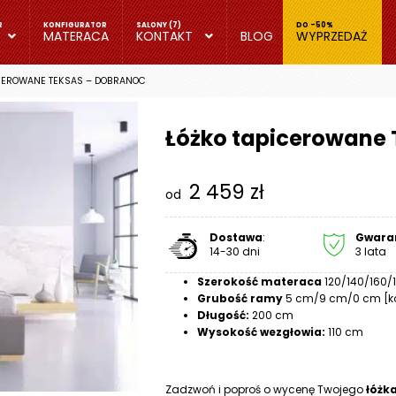
MATERACA
KONTAKT
BLOG
WYPRZEDAŻ
ICEROWANE TEKSAS – DOBRANOC
Łóżko tapicerowane 
2 459
zł
od
Dostawa
:
Gwara
14-30 dni
3 lata
Szerokość materaca
120/140/160/
Grubość ramy
5 cm/9 cm/0 cm [k
Długość:
200 cm
Wysokość wezgłowia:
110 cm
Zadzwoń i poproś o wycenę Twojego
łóżk