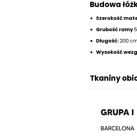
Budowa łóż
Szerokość mat
Grubość ramy
5
Długość:
200 c
Wysokość wezg
Tkaniny obi