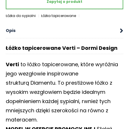
Zapytaj o produkt
O
N
T
Łóżka do sypialni
Łóżka tapicerowane
A
K
Opis
T
B
Łóżko tapicerowane Verti – Dormi Design
L
O
Verti
to łóżko tapicerowane, które wyróźnia
G
jego wezgłowie inspirowane
W
strukturą Diamentu. To prestiżowe łóżko z
Y
P
wysokim wezgłowiem będzie idealnym
R
dopełnieniem każdej sypialni, rwnież tych
Z
E
mniejszych dzięki szerokości na równo z
D
materacem.
A
Ż
MODEL W OFERCIE PROMOCYJNEJ
Stelaż