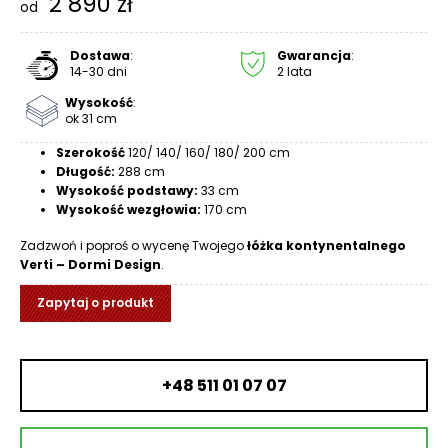
2 890
zł
od
R
A
C
Dostawa
:
Gwarancja
:
14-30 dni
2 lata
E
Wysokość
:
Ł
ok 31 cm
Ó
Szerokość
120/ 140/ 160/ 180/ 200 cm
Ż
Długość:
288 cm
K
Wysokość podstawy:
33 cm
A
Wysokość wezgłowia:
170 cm
M
Zadzwoń i poproś o wycenę Twojego
łóżka kontynentalnego
Verti – Dormi Design
.
A
T
Zapytaj o produkt
E
R
A
C
+48 511 01 07 07
A
K