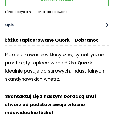
O
N
Łóżka do sypialni
Łóżka tapicerowane
T
A
Opis
K
T
Łóżko tapicerowane Quork – Dobranoc
B
L
O
Piękne pikowanie w klasyczne, symetryczne
G
prostokąty tapicerowane łóżko
Quork
W
idealnie pasuje do surowych, industrialnych i
Y
skandynawskich wnętrz.
P
R
Z
E
Skontaktuj się z naszym Doradcą snu i
D
stwórz od podstaw swoje własne
A
indywidualne łóżko!
Ż