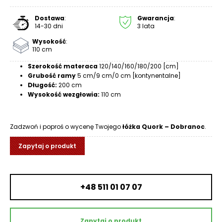
R
A
Dostawa
:
Gwarancja
:
14-30 dni
3 lata
C
E
Wysokość
:
110 cm
Ł
Szerokość materaca
120/140/160/180/200 [cm]
Ó
Grubość ramy
5 cm/9 cm/0 cm [kontynentalne]
Ż
Długość:
200 cm
K
Wysokość wezgłowia:
110 cm
A
M
Zadzwoń i poproś o wycenę Twojego
łóżka Quork – Dobranoc
.
A
T
Zapytaj o produkt
E
R
A
+48 511 01 07 07
C
A
K
Zapytaj o produkt