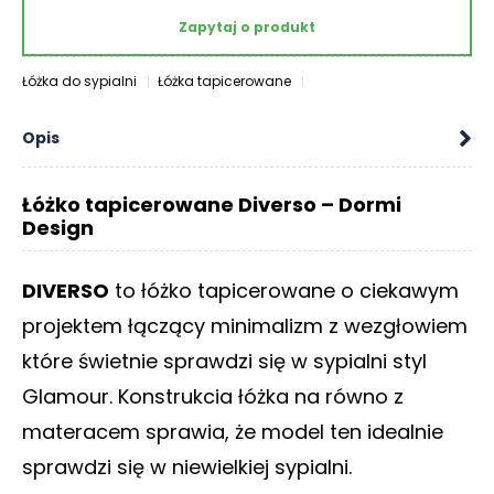
O
Zapytaj o produkt
N
T
Łóżka do sypialni
Łóżka tapicerowane
A
K
T
Opis
B
L
Łóżko tapicerowane Diverso – Dormi
Design
O
G
DIVERSO
to łóżko tapicerowane o ciekawym
W
Y
projektem łączący minimalizm z wezgłowiem
P
które świetnie sprawdzi się w sypialni styl
R
Z
Glamour. Konstrukcia łóżka na równo z
E
materacem sprawia, że model ten idealnie
D
A
sprawdzi się w niewielkiej sypialni.
Ż