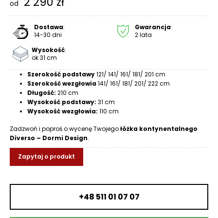
2 290
zł
od
R
A
C
Dostawa
:
Gwarancja
:
14-30 dni
2 lata
E
Wysokość
:
Ł
ok 31 cm
Ó
Szerokość podstawy
121/ 141/ 161/ 181/ 201 cm
Ż
Szerokość wezgłowia
141/ 161/ 181/ 201/ 222 cm
K
Długość:
210 cm
A
Wysokość podstawy:
31 cm
Wysokość wezgłowia:
110 cm
M
Zadzwoń i poproś o wycenę Twojego
łóżka kontynentalnego
A
Diverso – Dormi Design
.
T
E
Zapytaj o produkt
R
A
C
A
+48 511 01 07 07
K