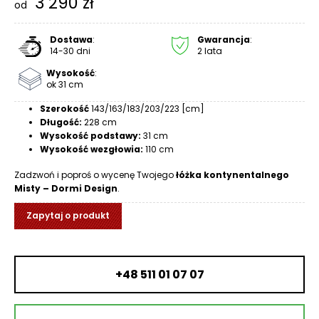
3 290
zł
od
R
A
C
Dostawa
:
Gwarancja
:
14-30 dni
2 lata
E
Wysokość
:
Ł
ok 31 cm
Ó
Szerokość
143/163/183/203/223 [cm]
Ż
Długość:
228 cm
K
Wysokość podstawy:
31 cm
A
Wysokość wezgłowia:
110 cm
M
Zadzwoń i poproś o wycenę Twojego
łóżka kontynentalnego
Misty – Dormi Design
.
A
T
Zapytaj o produkt
E
R
A
C
+48 511 01 07 07
A
K