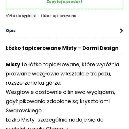
Zapytaj o produkt
O
N
T
Łóżka do sypialni
Łóżka tapicerowane
A
K
Opis
T
B
Łóżko tapicerowane Misty – Dormi Design
L
O
Misty
to łóżko tapicerowane, które wyróżnia
G
pikowane wezgłowie w kształcie trapezu,
W
rozszerzane ku górze.
Y
P
Wezgłowie dosłownie olśniewa wyglądem,
R
gdyż pikowania zdobione są kryształami
Z
E
Swarovskiego.
D
Łóżko Misty szczególnie nadaje się do
A
Ż
sypialni w stylu Glamour.