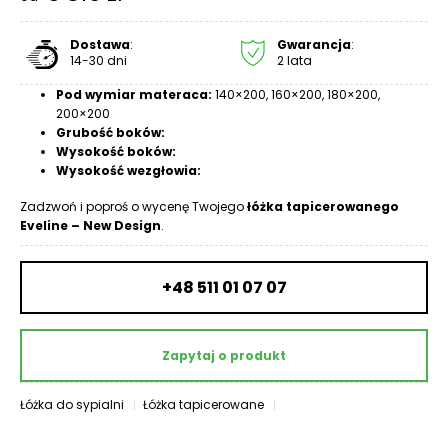
R
A
Dostawa
:
Gwarancja
:
C
14-30 dni
2 lata
E
Pod wymiar materaca:
140×200, 160×200, 180×200,
200×200
Ł
Grubość boków:
Ó
Wysokość boków:
Ż
Wysokość wezgłowia:
K
A
Zadzwoń i poproś o wycenę Twojego
łóżka tapicerowanego
Eveline – New Design
.
M
A
+48 511 01 07 07
T
E
R
A
Zapytaj o produkt
C
A
Łóżka do sypialni
Łóżka tapicerowane
K