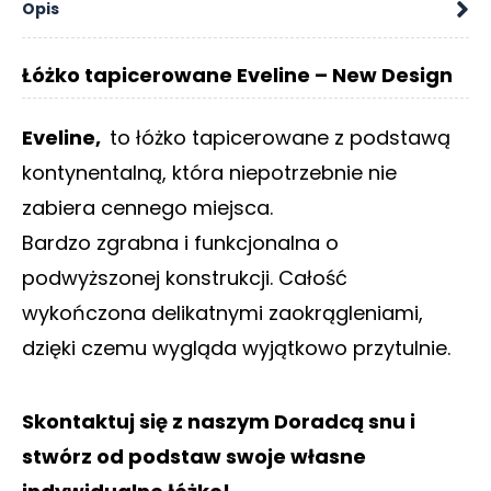
Opis
O
N
T
Łóżko tapicerowane Eveline – New Design
A
K
T
Eveline,
to łóżko tapicerowane z podstawą
kontynentalną, która niepotrzebnie nie
B
L
zabiera cennego miejsca.
O
Bardzo zgrabna i funkcjonalna o
G
podwyższonej konstrukcji. Całość
W
wykończona delikatnymi zaokrągleniami,
Y
P
dzięki czemu wygląda wyjątkowo przytulnie.
R
Z
E
Skontaktuj się z naszym Doradcą snu i
D
stwórz od podstaw swoje własne
A
Ż