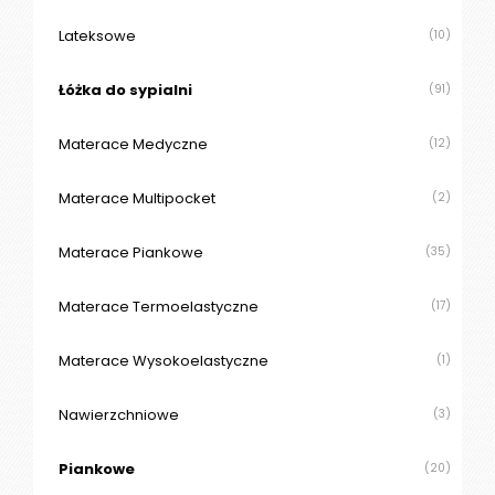
O
N
Lateksowe
(10)
T
A
Łóżka do sypialni
(91)
K
T
Materace Medyczne
(12)
B
Materace Multipocket
(2)
L
O
G
Materace Piankowe
(35)
W
Materace Termoelastyczne
(17)
Y
P
Materace Wysokoelastyczne
(1)
R
Z
E
Nawierzchniowe
(3)
D
A
Piankowe
(20)
Ż