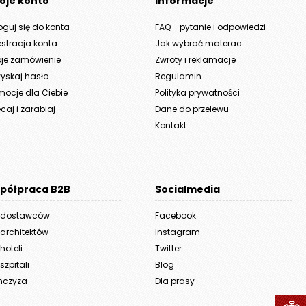
oje konto
Informacje
oguj się do konta
FAQ - pytanie i odpowiedzi
estracja konta
Jak wybrać materac
je zamówienie
Zwroty i reklamacje
yskaj hasło
Regulamin
mocje dla Ciebie
Polityka prywatności
caj i zarabiaj
Dane do przelewu
Kontakt
półpraca B2B
Socialmedia
 dostawców
Facebook
 architektów
Instagram
hoteli
Twitter
szpitali
Blog
nczyza
Dla prasy