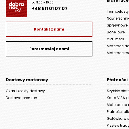
Materace
od 11.00 - 19.00
+48 511 01 07 07
Termoelast
Nawierzchn
Sprężynowe
Kontakt z nami
Bonellowe
dla Dzieci
Materace do 
Porozmawiaj z nami
Materace m
Dostawy materacy
Płatności
Czas i koszty dostawy
Szybkie płat
Dostawa premium
Karta VISA /
Materac na r
Płatności al
Gotówka w s
Przelew trad