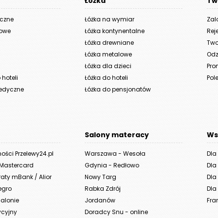
Łóżka
Tw
yczne
Łóżka na wymiar
Zal
iowe
Łóżka kontynentalne
Rej
Łóżka drewniane
Two
Łóżka metalowe
Odz
Łóżka dla dzieci
Pro
hoteli
Łóżka do hoteli
Pole
edyczne
Łóżka do pensjonatów
Salony materacy
Ws
ności Przelewy24.pl
Warszawa - Wesoła
Dla
 Mastercard
Gdynia - Redłowo
Dla
aty mBank / Alior
Nowy Targ
Dla 
legro
Rabka Zdrój
Dla 
alonie
Jordanów
Fra
ycyjny
Doradcy Snu - online