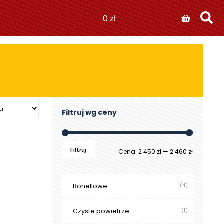
0
zł
Filtruj wg ceny
Filtruj
Cena
Cena
Cena:
2 450 zł
—
2 460 zł
min
max
Bonellowe
(4)
Czyste powietrze
(1)