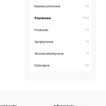
Nawierzchniowe
(3)
Piankowe
(20)
Poduszki
(2)
Sprężynowe
(4)
Wysokoelastyczne
(1)
Dziecięce
(9)