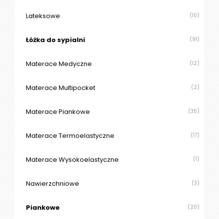
O
N
Lateksowe
(10)
T
A
Łóżka do sypialni
(91)
K
T
Materace Medyczne
(12)
B
Materace Multipocket
(2)
L
O
G
Materace Piankowe
(35)
W
Materace Termoelastyczne
(17)
Y
P
Materace Wysokoelastyczne
(1)
R
Z
E
Nawierzchniowe
(3)
D
A
Piankowe
(20)
Ż