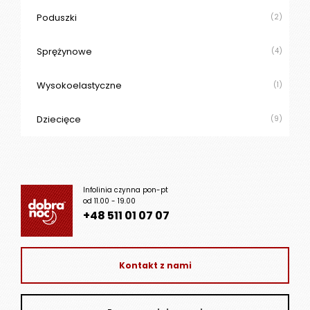
Poduszki
(2)
Sprężynowe
(4)
Wysokoelastyczne
(1)
Dziecięce
(9)
Infolinia czynna pon-pt
od 11.00 - 19.00
+48 511 01 07 07
Kontakt z nami