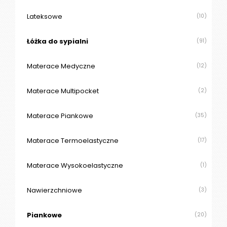
O
N
Lateksowe
(10)
T
A
Łóżka do sypialni
(91)
K
T
Materace Medyczne
(12)
B
Materace Multipocket
(2)
L
O
G
Materace Piankowe
(35)
W
Materace Termoelastyczne
(17)
Y
P
Materace Wysokoelastyczne
(1)
R
Z
E
Nawierzchniowe
(3)
D
A
Piankowe
(20)
Ż