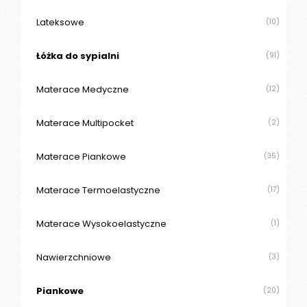
O
N
Lateksowe
(10)
T
A
Łóżka do sypialni
(91)
K
T
Materace Medyczne
(12)
B
Materace Multipocket
(2)
L
O
G
Materace Piankowe
(35)
W
Materace Termoelastyczne
(17)
Y
P
Materace Wysokoelastyczne
(1)
R
Z
E
Nawierzchniowe
(3)
D
A
Piankowe
(20)
Ż