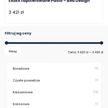
Łóżko tapicerowane Paolo – Bed Design
R
A
3 421
zł
C
E
Ł
Filtruj wg ceny
Ó
Ż
K
A
Filtruj
Ce
Ce
Cena:
3 420 zł
—
3 430 zł
M
mi
ma
A
Bonellowe
(4)
T
E
R
Czyste powietrze
(1)
A
C
Kieszeniowe
(34)
A
Kokosowe
(1)
K