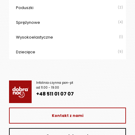
Poduszki
(2)
Sprężynowe
(4)
Wysokoelastyczne
(1)
Dziecięce
(9)
Infolinia czynna pon-pt
od 11.00 - 19.00
+48 511 01 07 07
Kontakt z nami