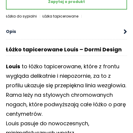
Zapytaj o produkt
O
N
T
Łóżka do sypialni
Łóżka tapicerowane
A
K
Opis
T
B
Łóżko tapicerowane Louis – Dormi Design
L
O
Louis
to łóżko tapicerowane, które z frontu
G
wygląda delikatnie i niepozornie, za to z
W
profilu ukazuje się przepiękna linia wezgłowia.
Y
P
Rama leży na stylowych chromowanych
R
nogach, które podwyższają całe łóżko o parę
Z
E
centymetrów.
D
Louis pasuje do nowoczesnych,
A
Ż
minimalistycznych wnętrz.