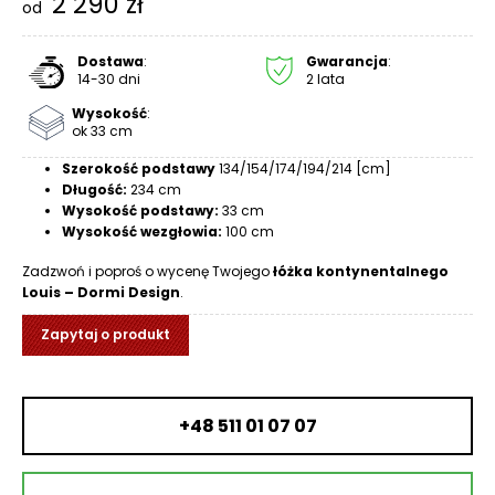
2 290
zł
od
R
A
C
Dostawa
:
Gwarancja
:
14-30 dni
2 lata
E
Wysokość
:
Ł
ok 33 cm
Ó
Szerokość podstawy
134/154/174/194/214 [cm]
Ż
Długość:
234 cm
K
Wysokość podstawy:
33 cm
A
Wysokość wezgłowia:
100 cm
M
Zadzwoń i poproś o wycenę Twojego
łóżka kontynentalnego
Louis – Dormi Design
.
A
T
Zapytaj o produkt
E
R
A
C
+48 511 01 07 07
A
K