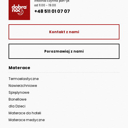
Infolinia czynna pon-pt
od 11.00 - 19.00
+48 511 01 07 07
Kontakt z nami
Porozmawiaj z nami
Materace
Termoelastyczne
Nawierzchniowe
Sprężynowe
Bonellowe
dla Dzieci
Materace do hoteli
Materace medyczne