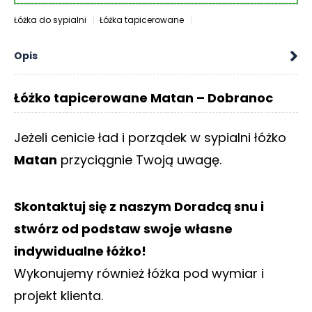
O
Łóżka do sypialni
Łóżka tapicerowane
N
T
A
Opis
K
T
Łóżko tapicerowane Matan – Dobranoc
B
L
Jeżeli cenicie ład i porządek w sypialni łóżko
O
G
Matan
przyciągnie Twoją uwagę.
W
Y
Skontaktuj się z naszym Doradcą snu i
P
stwórz od podstaw swoje własne
R
Z
indywidualne łóżko!
E
Wykonujemy również łóżka pod wymiar i
D
A
projekt klienta.
Ż