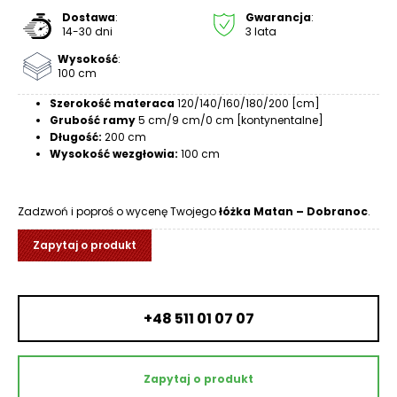
R
Dostawa
:
Gwarancja
:
A
14-30 dni
3 lata
C
Wysokość
:
E
100 cm
Ł
Szerokość materaca
120/140/160/180/200 [cm]
Grubość ramy
5 cm/9 cm/0 cm [kontynentalne]
Ó
Długość:
200 cm
Ż
Wysokość wezgłowia:
100 cm
K
A
Zadzwoń i poproś o wycenę Twojego
łóżka Matan – Dobranoc
.
M
A
Zapytaj o produkt
T
E
R
A
+48 511 01 07 07
C
A
Zapytaj o produkt
K