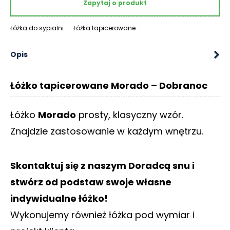
Zapytaj o produkt
O
N
T
Łóżka do sypialni
Łóżka tapicerowane
A
K
Opis
T
B
Łóżko tapicerowane Morado – Dobranoc
L
O
Łóżko
Morado
prosty, klasyczny wzór.
G
Znajdzie zastosowanie w każdym wnętrzu.
W
Y
P
Skontaktuj się z naszym Doradcą snu i
R
stwórz od podstaw swoje własne
Z
E
indywidualne łóżko!
D
Wykonujemy również łóżka pod wymiar i
A
Ż