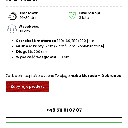
R
A
Dostawa
:
Gwarancja
:
C
14-30 dni
3 lata
E
Wysokość
:
110 cm
Ł
Ó
Szerokość materaca
140/160/180/200 [cm]
Ż
Grubość ramy
5 cm/9 cm/0 cm [kontynentalne]
Długość:
200 cm
K
Wysokość wezgłowia:
110 cm
A
M
Zadzwoń i poproś o wycenę Twojego
łóżka Morado – Dobranoc
.
A
T
Zapytaj o produkt
E
R
A
C
+48 511 01 07 07
A
K