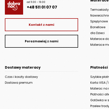
Materace
od 11.00 - 19.00
+48 511 01 07 07
Termoelast
Nawierzchn
Sprężynowe
Kontakt z nami
Bonellowe
dla Dzieci
Materace do 
Porozmawiaj z nami
Materace m
Dostawy materacy
Płatności
Czas i koszty dostawy
Szybkie płat
Dostawa premium
Karta VISA /
Materac na r
Płatności al
Gotówka w s
Przelew trad