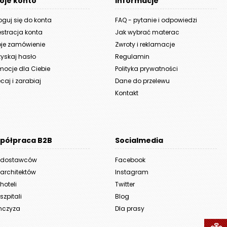
oje konto
Informacje
oguj się do konta
FAQ - pytanie i odpowiedzi
estracja konta
Jak wybrać materac
je zamówienie
Zwroty i reklamacje
yskaj hasło
Regulamin
mocje dla Ciebie
Polityka prywatności
caj i zarabiaj
Dane do przelewu
Kontakt
półpraca B2B
Socialmedia
 dostawców
Facebook
 architektów
Instagram
hoteli
Twitter
szpitali
Blog
nczyza
Dla prasy