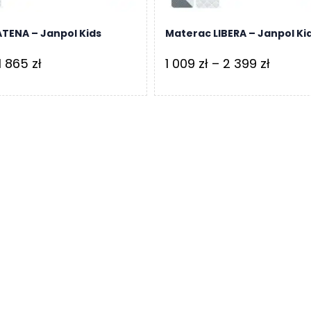
TENA – Janpol Kids
Materac LIBERA – Janpol Ki
Zakres
Zakres
1 865
zł
1 009
zł
–
2 399
zł
cen:
cen:
od
od
906 zł
1
do
009 zł
1
do
865 zł
2
399 zł