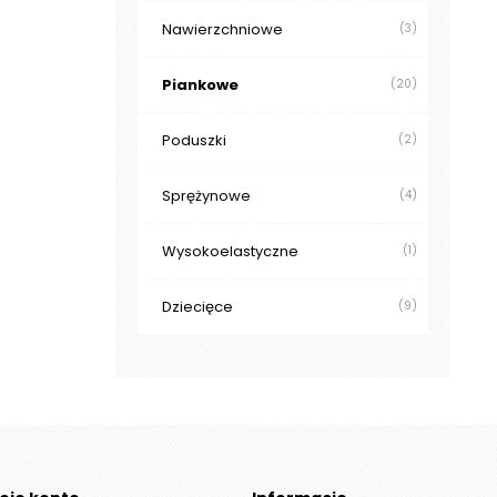
Nawierzchniowe
(3)
Piankowe
(20)
Poduszki
(2)
Sprężynowe
(4)
Wysokoelastyczne
(1)
Dziecięce
(9)