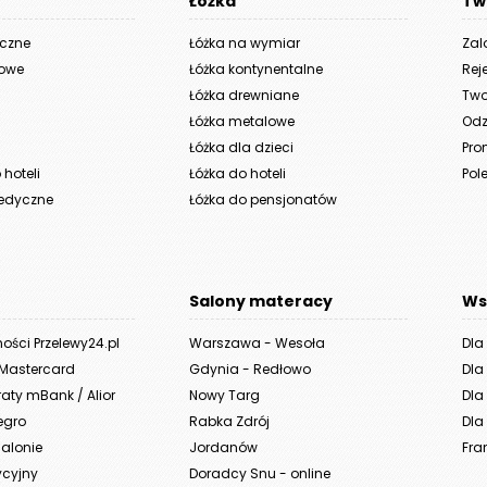
Łóżka
Tw
yczne
Łóżka na wymiar
Zal
iowe
Łóżka kontynentalne
Rej
Łóżka drewniane
Two
Łóżka metalowe
Odz
Łóżka dla dzieci
Pro
hoteli
Łóżka do hoteli
Pole
edyczne
Łóżka do pensjonatów
Salony materacy
Ws
ności Przelewy24.pl
Warszawa - Wesoła
Dla
 Mastercard
Gdynia - Redłowo
Dla
aty mBank / Alior
Nowy Targ
Dla 
legro
Rabka Zdrój
Dla 
alonie
Jordanów
Fra
ycyjny
Doradcy Snu - online