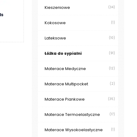
Kieszeniowe
(34)
ds
Kokosowe
(1)
Lateksowe
(10)
Łóżka do sypialni
(91)
Materace Medyczne
(12)
Materace Multipocket
(2)
Materace Piankowe
(35)
Materace Termoelastyczne
(17)
Materace Wysokoelastyczne
(1)