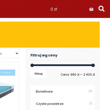
0
zł
Filtruj wg ceny
Filtruj
Cena
Cena
Cena:
680 zł
—
2 400 zł
min
max
Bonellowe
(4)
Czyste powietrze
(1)