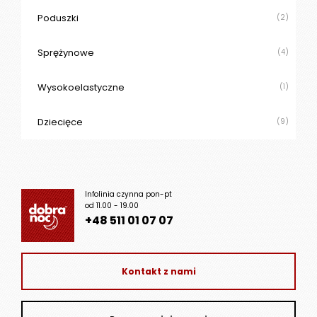
Poduszki
(2)
Sprężynowe
(4)
Wysokoelastyczne
(1)
Dziecięce
(9)
Infolinia czynna pon-pt
od 11.00 - 19.00
+48 511 01 07 07
Kontakt z nami