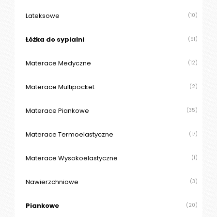
O
N
Lateksowe
(10)
T
A
Łóżka do sypialni
(91)
K
T
Materace Medyczne
(12)
B
Materace Multipocket
(2)
L
O
G
Materace Piankowe
(35)
W
Materace Termoelastyczne
(17)
Y
P
Materace Wysokoelastyczne
(1)
R
Z
E
Nawierzchniowe
(3)
D
A
Piankowe
(20)
Ż